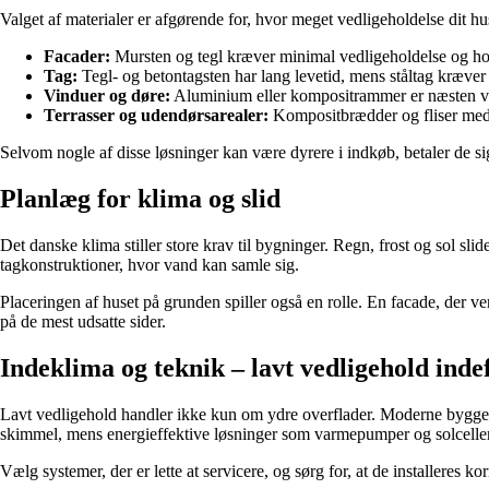
Valget af materialer er afgørende for, hvor meget vedligeholdelse dit 
Facader:
Mursten og tegl kræver minimal vedligeholdelse og hold
Tag:
Tegl- og betontagsten har lang levetid, mens ståltag kræv
Vinduer og døre:
Aluminium eller kompositrammer er næsten ved
Terrasser og udendørsarealer:
Kompositbrædder og fliser med 
Selvom nogle af disse løsninger kan være dyrere i indkøb, betaler de si
Planlæg for klima og slid
Det danske klima stiller store krav til bygninger. Regn, frost og sol sli
tagkonstruktioner, hvor vand kan samle sig.
Placeringen af huset på grunden spiller også en rolle. En facade, der v
på de mest udsatte sider.
Indeklima og teknik – lavt vedligehold inde
Lavt vedligehold handler ikke kun om ydre overflader. Moderne bygge
skimmel, mens energieffektive løsninger som varmepumper og solcelle
Vælg systemer, der er lette at servicere, og sørg for, at de installeres ko