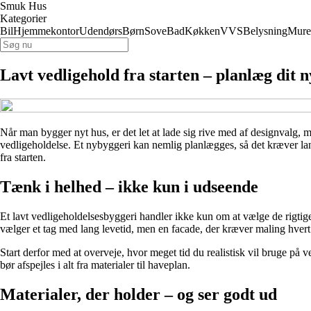
Smuk Hus
Kategorier
Bil
Hjemmekontor
Udendørs
Børn
Sove
Bad
Køkken
VVS
Belysning
Mure
Lavt vedligehold fra starten – planlæg dit
Når man bygger nyt hus, er det let at lade sig rive med af designvalg,
vedligeholdelse. Et nybyggeri kan nemlig planlægges, så det kræver lang
fra starten.
Tænk i helhed – ikke kun i udseende
Et lavt vedligeholdelsesbyggeri handler ikke kun om at vælge de rigtig
vælger et tag med lang levetid, men en facade, der kræver maling hvert 
Start derfor med at overveje, hvor meget tid du realistisk vil bruge på v
bør afspejles i alt fra materialer til haveplan.
Materialer, der holder – og ser godt ud