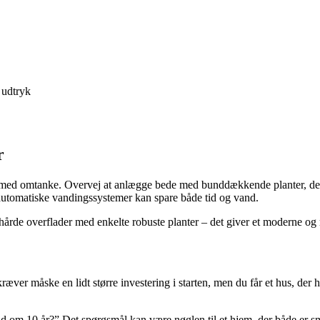
 udtryk
r
s med omtanke. Overvej at anlægge bede med bunddækkende planter, der
automatiske vandingssystemer kan spare både tid og vand.
de overflader med enkelte robuste planter – det giver et moderne og rol
ver måske en lidt større investering i starten, men du får et hus, der ho
 ud om 10 år?” Det spørgsmål kan være nøglen til et hjem, der både er 