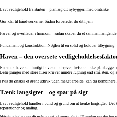
Lavt vedligehold fra starten – planlæg dit nybyggeri med omtanke
Gør klar til håndværkerne: Sådan forbereder du dit hjem
Farver og overflader i harmoni – sådan skaber du et sammenhængende
Fundament og konstruktion: Nøglen til en solid og holdbar tilbygning
Haven – den oversete vedligeholdelsesfakto
En smuk have kan hurtigt blive en tidsrøver, hvis den ikke planlægge
Belægninger med store fliser kræver mindre lugning end små sten, og 
Hvis du ønsker et grønt udtryk uden meget arbejde, kan du kombinere hår
Tænk langsigtet – og spar på sigt
Lavt vedligehold handler i bund og grund om at tænke langsigtet. Det kræ
reparationer og maling.
Når du planlægger dit nybyggeri, så spørg altid: “Hvordan ser det her