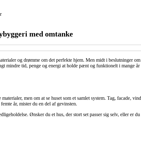
r
 nybyggeri med omtanke
 materialer og drømme om det perfekte hjem. Men midt i beslutninger om 
t mindre tid, penge og energi at holde pænt og funktionelt i mange år f
e materialer, men om at se huset som et samlet system. Tag, facade, vin
femte år, mister du en del af gevinsten.
edligeholdelse. Ønsker du et hus, der stort set passer sig selv, eller er 