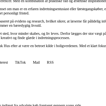
rencer. Med en kombination af praktiske råd og æstetiske inspirationer,
anset om man er en erfaren indretningsentusiast eller førstegangskøber, 
et personligt fristed.
aseret på evidens og research, hvilket sikrer, at læserne får pålidelig
mmer en bæredygtig livsstil.
r et sted, hvor minder skabes, og liv leves. Derfor lægges der stor vægt
e kreativt og finde glæde i indretningsprocessen.
uk Hus efter at være en betroet kilde i boligverdenen. Med et klart fo
terest
TikTok
Mail
RSS
e indtægt fra udvalgte køb foretaget gennem vores side.