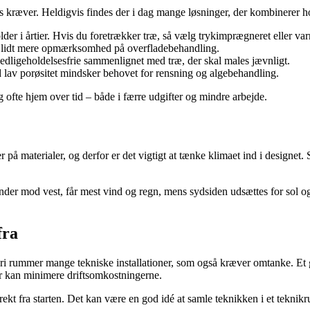
hus kræver. Heldigvis findes der i dag mange løsninger, der kombinerer 
er i årtier. Hvis du foretrækker træ, så vælg trykimprægneret eller var
er lidt mere opmærksomhed på overfladebehandling.
ligeholdelsesfrie sammenlignet med træ, der skal males jævnligt.
lav porøsitet mindsker behovet for rensning og algebehandling.
g ofte hjem over tid – både i færre udgifter og mindre arbejde.
der på materialer, og derfor er det vigtigt at tænke klimaet ind i design
ender mod vest, får mest vind og regn, mens sydsiden udsættes for sol o
fra
ri rummer mange tekniske installationer, som også kræver omtanke. Et
r kan minimere driftsomkostningerne.
rrekt fra starten. Det kan være en god idé at samle teknikken i et teknikru