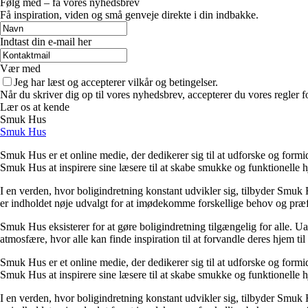
Følg med – få vores nyhedsbrev
Få inspiration, viden og små genveje direkte i din indbakke.
Indtast din e-mail her
Vær med
Jeg har læst og accepterer vilkår og betingelser.
Når du skriver dig op til vores nyhedsbrev, accepterer du vores regler 
Lær os at kende
Smuk Hus
Smuk Hus
Smuk Hus er et online medie, der dedikerer sig til at udforske og formi
Smuk Hus at inspirere sine læsere til at skabe smukke og funktionelle 
I en verden, hvor boligindretning konstant udvikler sig, tilbyder Smuk H
er indholdet nøje udvalgt for at imødekomme forskellige behov og præfe
Smuk Hus eksisterer for at gøre boligindretning tilgængelig for alle. U
atmosfære, hvor alle kan finde inspiration til at forvandle deres hjem til 
Smuk Hus er et online medie, der dedikerer sig til at udforske og formi
Smuk Hus at inspirere sine læsere til at skabe smukke og funktionelle 
I en verden, hvor boligindretning konstant udvikler sig, tilbyder Smuk H