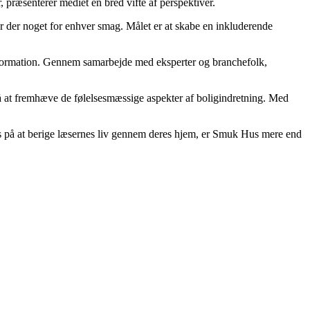
 præsenterer mediet en bred vifte af perspektiver.
er der noget for enhver smag. Målet er at skabe en inkluderende
 information. Gennem samarbejde med eksperter og branchefolk,
 på at fremhæve de følelsesmæssige aspekter af boligindretning. Med
kus på at berige læsernes liv gennem deres hjem, er Smuk Hus mere end