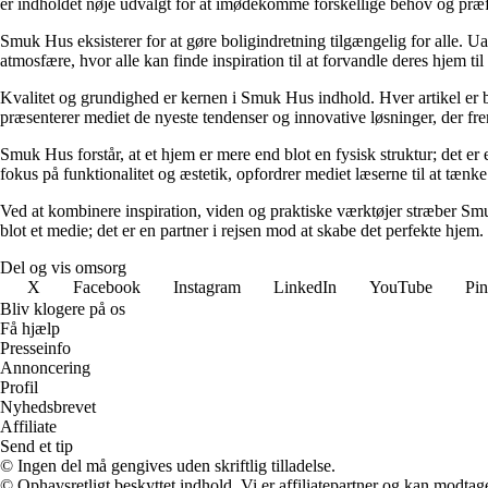
er indholdet nøje udvalgt for at imødekomme forskellige behov og præfe
Smuk Hus eksisterer for at gøre boligindretning tilgængelig for alle. U
atmosfære, hvor alle kan finde inspiration til at forvandle deres hjem til 
Kvalitet og grundighed er kernen i Smuk Hus indhold. Hver artikel er b
præsenterer mediet de nyeste tendenser og innovative løsninger, der fre
Smuk Hus forstår, at et hjem er mere end blot en fysisk struktur; det e
fokus på funktionalitet og æstetik, opfordrer mediet læserne til at tænk
Ved at kombinere inspiration, viden og praktiske værktøjer stræber Sm
blot et medie; det er en partner i rejsen mod at skabe det perfekte hjem.
Del og vis omsorg
X
Facebook
Instagram
LinkedIn
YouTube
Pin
Bliv klogere på os
Få hjælp
Presseinfo
Annoncering
Profil
Nyhedsbrevet
Affiliate
Send et tip
© Ingen del må gengives uden skriftlig tilladelse.
© Ophavsretligt beskyttet indhold. Vi er affiliatepartner og kan modtag