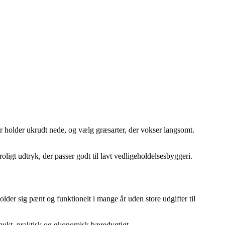
 holder ukrudt nede, og vælg græsarter, der vokser langsomt.
igt udtryk, der passer godt til lavt vedligeholdelsesbyggeri.
lder sig pænt og funktionelt i mange år uden store udgifter til
smukt, praktisk og økonomisk bæredygtigt.