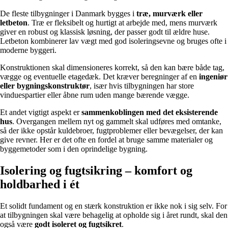
De fleste tilbygninger i Danmark bygges i
træ, murværk eller
letbeton
. Træ er fleksibelt og hurtigt at arbejde med, mens murværk
giver en robust og klassisk løsning, der passer godt til ældre huse.
Letbeton kombinerer lav vægt med god isoleringsevne og bruges ofte i
moderne byggeri.
Konstruktionen skal dimensioneres korrekt, så den kan bære både tag,
vægge og eventuelle etagedæk. Det kræver beregninger af en
ingeniør
eller bygningskonstruktør
, især hvis tilbygningen har store
vinduespartier eller åbne rum uden mange bærende vægge.
Et andet vigtigt aspekt er
sammenkoblingen med det eksisterende
hus
. Overgangen mellem nyt og gammelt skal udføres med omtanke,
så der ikke opstår kuldebroer, fugtproblemer eller bevægelser, der kan
give revner. Her er det ofte en fordel at bruge samme materialer og
byggemetoder som i den oprindelige bygning.
Isolering og fugtsikring – komfort og
holdbarhed i ét
Et solidt fundament og en stærk konstruktion er ikke nok i sig selv. For
at tilbygningen skal være behagelig at opholde sig i året rundt, skal den
også være
godt isoleret og fugtsikret
.