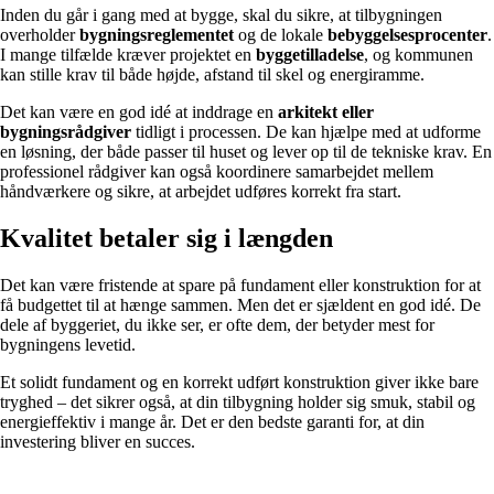
Inden du går i gang med at bygge, skal du sikre, at tilbygningen
overholder
bygningsreglementet
og de lokale
bebyggelsesprocenter
.
I mange tilfælde kræver projektet en
byggetilladelse
, og kommunen
kan stille krav til både højde, afstand til skel og energiramme.
Det kan være en god idé at inddrage en
arkitekt eller
bygningsrådgiver
tidligt i processen. De kan hjælpe med at udforme
en løsning, der både passer til huset og lever op til de tekniske krav. En
professionel rådgiver kan også koordinere samarbejdet mellem
håndværkere og sikre, at arbejdet udføres korrekt fra start.
Kvalitet betaler sig i længden
Det kan være fristende at spare på fundament eller konstruktion for at
få budgettet til at hænge sammen. Men det er sjældent en god idé. De
dele af byggeriet, du ikke ser, er ofte dem, der betyder mest for
bygningens levetid.
Et solidt fundament og en korrekt udført konstruktion giver ikke bare
tryghed – det sikrer også, at din tilbygning holder sig smuk, stabil og
energieffektiv i mange år. Det er den bedste garanti for, at din
investering bliver en succes.