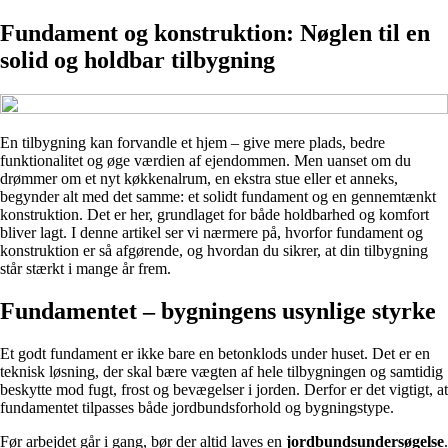
Fundament og konstruktion: Nøglen til en
solid og holdbar tilbygning
En tilbygning kan forvandle et hjem – give mere plads, bedre
funktionalitet og øge værdien af ejendommen. Men uanset om du
drømmer om et nyt køkkenalrum, en ekstra stue eller et anneks,
begynder alt med det samme: et solidt fundament og en gennemtænkt
konstruktion. Det er her, grundlaget for både holdbarhed og komfort
bliver lagt. I denne artikel ser vi nærmere på, hvorfor fundament og
konstruktion er så afgørende, og hvordan du sikrer, at din tilbygning
står stærkt i mange år frem.
Fundamentet – bygningens usynlige styrke
Et godt fundament er ikke bare en betonklods under huset. Det er en
teknisk løsning, der skal bære vægten af hele tilbygningen og samtidig
beskytte mod fugt, frost og bevægelser i jorden. Derfor er det vigtigt, at
fundamentet tilpasses både jordbundsforhold og bygningstype.
Før arbejdet går i gang, bør der altid laves en
jordbundsundersøgelse
.