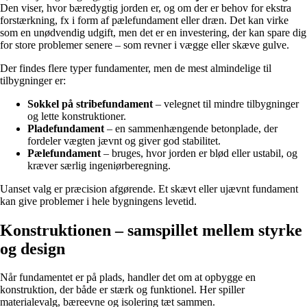
Den viser, hvor bæredygtig jorden er, og om der er behov for ekstra
forstærkning, fx i form af pælefundament eller dræn. Det kan virke
som en unødvendig udgift, men det er en investering, der kan spare dig
for store problemer senere – som revner i vægge eller skæve gulve.
Der findes flere typer fundamenter, men de mest almindelige til
tilbygninger er:
Sokkel på stribefundament
– velegnet til mindre tilbygninger
og lette konstruktioner.
Pladefundament
– en sammenhængende betonplade, der
fordeler vægten jævnt og giver god stabilitet.
Pælefundament
– bruges, hvor jorden er blød eller ustabil, og
kræver særlig ingeniørberegning.
Uanset valg er præcision afgørende. Et skævt eller ujævnt fundament
kan give problemer i hele bygningens levetid.
Konstruktionen – samspillet mellem styrke
og design
Når fundamentet er på plads, handler det om at opbygge en
konstruktion, der både er stærk og funktionel. Her spiller
materialevalg, bæreevne og isolering tæt sammen.