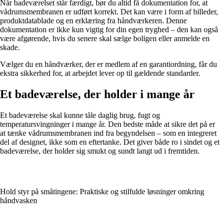
Når badeværelset står færdigt, bør du altid få dokumentation for, at
vådrumsmembranen er udført korrekt. Det kan være i form af billeder,
produktdatablade og en erklæring fra håndværkeren. Denne
dokumentation er ikke kun vigtig for din egen tryghed – den kan også
være afgørende, hvis du senere skal sælge boligen eller anmelde en
skade.
Vælger du en håndværker, der er medlem af en garantiordning, får du
ekstra sikkerhed for, at arbejdet lever op til gældende standarder.
Et badeværelse, der holder i mange år
Et badeværelse skal kunne tåle daglig brug, fugt og
temperatursvingninger i mange år. Den bedste måde at sikre det på er
at tænke vådrumsmembranen ind fra begyndelsen – som en integreret
del af designet, ikke som en eftertanke. Det giver både ro i sindet og et
badeværelse, der holder sig smukt og sundt langt ud i fremtiden.
Hold styr på småtingene: Praktiske og stilfulde løsninger omkring
håndvasken