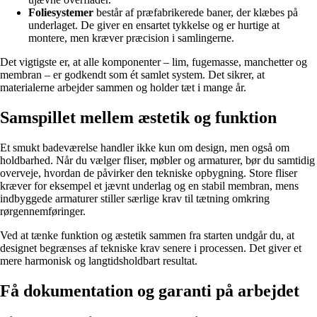
Foliesystemer
består af præfabrikerede baner, der klæbes på
underlaget. De giver en ensartet tykkelse og er hurtige at
montere, men kræver præcision i samlingerne.
Det vigtigste er, at alle komponenter – lim, fugemasse, manchetter og
membran – er godkendt som ét samlet system. Det sikrer, at
materialerne arbejder sammen og holder tæt i mange år.
Samspillet mellem æstetik og funktion
Et smukt badeværelse handler ikke kun om design, men også om
holdbarhed. Når du vælger fliser, møbler og armaturer, bør du samtidig
overveje, hvordan de påvirker den tekniske opbygning. Store fliser
kræver for eksempel et jævnt underlag og en stabil membran, mens
indbyggede armaturer stiller særlige krav til tætning omkring
rørgennemføringer.
Ved at tænke funktion og æstetik sammen fra starten undgår du, at
designet begrænses af tekniske krav senere i processen. Det giver et
mere harmonisk og langtidsholdbart resultat.
Få dokumentation og garanti på arbejdet