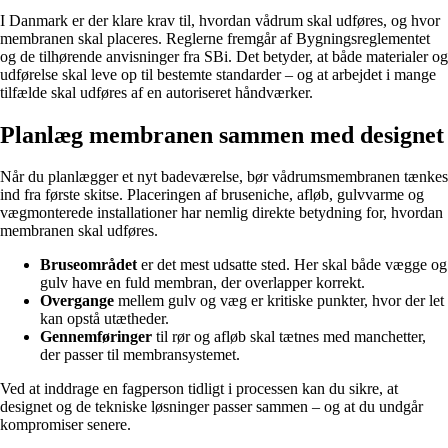
I Danmark er der klare krav til, hvordan vådrum skal udføres, og hvor
membranen skal placeres. Reglerne fremgår af Bygningsreglementet
og de tilhørende anvisninger fra SBi. Det betyder, at både materialer og
udførelse skal leve op til bestemte standarder – og at arbejdet i mange
tilfælde skal udføres af en autoriseret håndværker.
Planlæg membranen sammen med designet
Når du planlægger et nyt badeværelse, bør vådrumsmembranen tænkes
ind fra første skitse. Placeringen af bruseniche, afløb, gulvvarme og
vægmonterede installationer har nemlig direkte betydning for, hvordan
membranen skal udføres.
Bruseområdet
er det mest udsatte sted. Her skal både vægge og
gulv have en fuld membran, der overlapper korrekt.
Overgange
mellem gulv og væg er kritiske punkter, hvor der let
kan opstå utætheder.
Gennemføringer
til rør og afløb skal tætnes med manchetter,
der passer til membransystemet.
Ved at inddrage en fagperson tidligt i processen kan du sikre, at
designet og de tekniske løsninger passer sammen – og at du undgår
kompromiser senere.