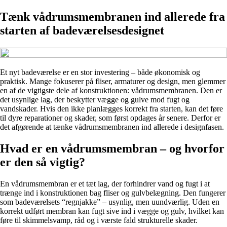
Tænk vådrumsmembranen ind allerede fra
starten af badeværelsesdesignet
Et nyt badeværelse er en stor investering – både økonomisk og
praktisk. Mange fokuserer på fliser, armaturer og design, men glemmer
en af de vigtigste dele af konstruktionen: vådrumsmembranen. Den er
det usynlige lag, der beskytter vægge og gulve mod fugt og
vandskader. Hvis den ikke planlægges korrekt fra starten, kan det føre
til dyre reparationer og skader, som først opdages år senere. Derfor er
det afgørende at tænke vådrumsmembranen ind allerede i designfasen.
Hvad er en vådrumsmembran – og hvorfor
er den så vigtig?
En vådrumsmembran er et tæt lag, der forhindrer vand og fugt i at
trænge ind i konstruktionen bag fliser og gulvbelægning. Den fungerer
som badeværelsets “regnjakke” – usynlig, men uundværlig. Uden en
korrekt udført membran kan fugt sive ind i vægge og gulv, hvilket kan
føre til skimmelsvamp, råd og i værste fald strukturelle skader.