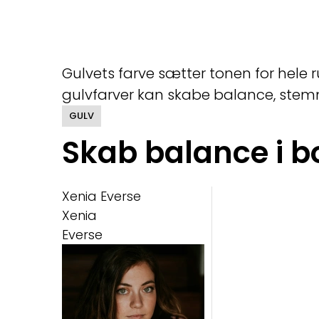
Gulvets farve sætter tonen for hel
gulvfarver kan skabe balance, stemn
GULV
Skab balance i b
Xenia Everse
Xenia
Everse