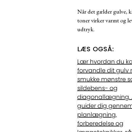
Når det gælder gulve, k
toner virker varmt og 
udtryk.
LÆS OGSÅ:
Lær hvordan du k
forvandle dit gulv
smukke mønstre 
sildebens- og
diagonallægning. A
guider dig genne
planlægning,
forberedelse og