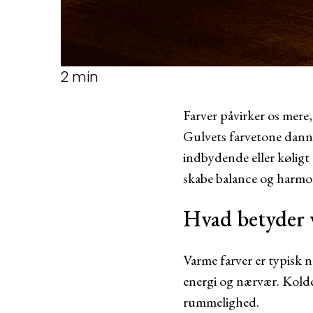
2 min
Farver påvirker os mere
Gulvets farvetone danne
indbydende eller køligt
skabe balance og harmon
Hvad betyder 
Varme farver er typisk n
energi og nærvær. Kolde
rummelighed.