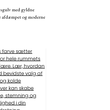
ræsgulv med gyldne
ere afdæmpet og moderne
s farve sætter
for hele rummets
ære. Lær, hvordan
 bevidste valg af
og kolde
rver kan skabe
e, stemning og
ighed i din