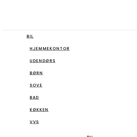
BIL
HJEMMEKONTOR
UDENDØRS
BØRN
SOVE
BAD
KØKKEN
VVS