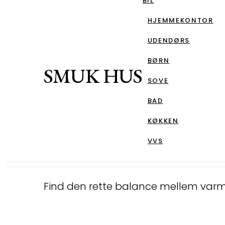
BIL
HJEMMEKONTOR
UDENDØRS
BØRN
SMUK HUS
SOVE
BAD
KØKKEN
VVS
Find den rette balance mellem varm