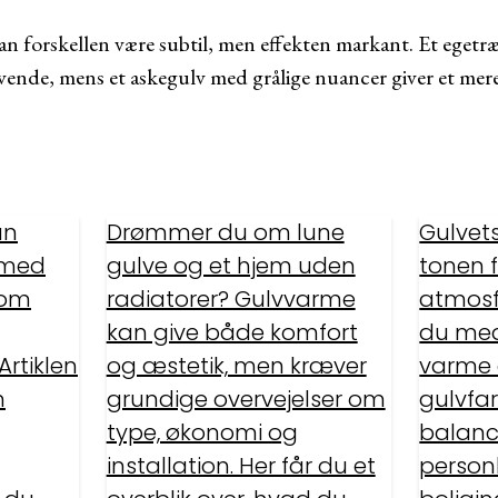
an forskellen være subtil, men effekten markant. Et eget
levende, mens et askegulv med grålige nuancer giver et m
an
Drømmer du om lune
Gulvet
 med
gulve og et hjem uden
tonen 
som
radiatorer? Gulvvarme
atmosf
kan give både komfort
du med
rtiklen
og æstetik, men kræver
varme 
m
grundige overvejelser om
gulvfa
type, økonomi og
balanc
installation. Her får du et
personl