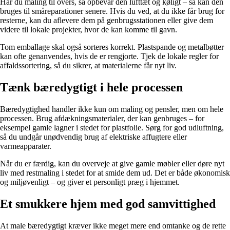
Har du maling til overs, så opbevar den lufttæt og køligt – så kan den
bruges til småreparationer senere. Hvis du ved, at du ikke får brug for
resterne, kan du aflevere dem på genbrugsstationen eller give dem
videre til lokale projekter, hvor de kan komme til gavn.
Tom emballage skal også sorteres korrekt. Plastspande og metalbøtter
kan ofte genanvendes, hvis de er rengjorte. Tjek de lokale regler for
affaldssortering, så du sikrer, at materialerne får nyt liv.
Tænk bæredygtigt i hele processen
Bæredygtighed handler ikke kun om maling og pensler, men om hele
processen. Brug afdækningsmaterialer, der kan genbruges – for
eksempel gamle lagner i stedet for plastfolie. Sørg for god udluftning,
så du undgår unødvendig brug af elektriske affugtere eller
varmeapparater.
Når du er færdig, kan du overveje at give gamle møbler eller døre nyt
liv med restmaling i stedet for at smide dem ud. Det er både økonomisk
og miljøvenligt – og giver et personligt præg i hjemmet.
Et smukkere hjem med god samvittighed
At male bæredygtigt kræver ikke meget mere end omtanke og de rette