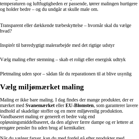
temperaturen og luftfugtigheden er passende, tørrer malingen hurtigere
og holder bedre – og du undgår at skulle male om.
Transparent eller dækkende træbeskyttelse – hvornår skal du vælge
hvad?
Inspirér til bæredygtigt malerarbejde med det rigtige udstyr
Vælg maling efter stemning – skab et roligt eller energisk udtryk
Pletmaling uden spor – sådan får du reparationen til at blive usynlig
Vælg miljømærket maling
Maling er ikke bare maling. I dag findes der mange produkter, der er
mærket med
Svanemærket
eller
EU-Blomsten
, som garanterer lavere
indhold af skadelige stoffer og en mere miljøvenlig produktion.
Vandbaseret maling er generelt et bedre valg end
opløsningsmiddelbaseret, da den afgiver færre dampe og er lettere at
rengøre pensler fra uden brug af kemikalier.
Når du vælger farver, kan du med fordel gå efter produkter med