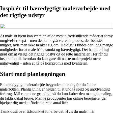
Inspirér til bæredygtigt malerarbejde med
det rigtige udstyr
At male sit hjem kan være en af de mest tilfredsstillende måder at forny
omgivelserne på – men det kan også være en proces, der belaster
miljøet, hvis man ikke tænker sig om. Heldigvis findes der i dag mange
muligheder for at male både smukt og bæredygtigt. Det handler i høj
grad om at vælge det rigtige udstyr og de rette materialer. Her får du
inspiration til, hvordan du kan gøre dit næste malerprojekt mere
miljøvenligt – uden at gå på kompromis med kvaliteten.
Start med planlægningen
Et bæredygtigt malerarbejde begynder allerede, før du åbner
malerbøtten. Planlægning er nøglen til at undgå spild og unødvendigt
forbrug. Mål rummene grundigt, så du kun køber den mængde maling,
du faktisk skal bruge. Mange producenter har online beregnere, der
hjælper dig med at finde det rette antal liter.
Tænk også over tidspunktet for arbejdet. Hvis du maler, når