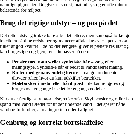
naturlige pigmenter. De giver et smukt, mat udtryk og er ofte mindre
belastende for miljøet.
Brug det rigtige udstyr – og pas på det
Det rette udstyr gør ikke bare arbejdet lettere, men kan også forlænge
levetiden på dine redskaber og reducere affald. Invester i pensler og
ruller af god kvalitet – de holder længere, giver et pænere resultat og
kan bruges igen og igen, hvis du passer på dem.
Pensler med natur- eller syntetiske hår
– vælg efter
malingstype. Syntetiske hår er bedst til vandbaseret maling.
Ruller med genanvendelig kerne
– mange producenter
tilbyder ruller, hvor du kun udskifter betrækket.
Malebakker i metal eller hård plast
– de kan rengøres og
bruges mange gange i stedet for engangsmodeller.
Når du er færdig, så rengør udstyret korrekt. Skyl pensler og ruller i en
spand med vand i stedet for under rindende vand – det sparer både
vand og forhindrer, at malingrester ender i afløbet.
Genbrug og korrekt bortskaffelse