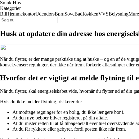
Smuk Hus
Kategorier
Bil
Hjemmekontor
Udendørs
Børn
Sove
Bad
Køkken
VVS
Belysning
Mure
Husk at opdatere din adresse hos energisel
Når du flytter, er der mange praktiske ting at huske – og en af de vigti
konsekvenser: regninger, der ikke når frem, forkerte aflæsninger eller en
Hvorfor det er vigtigt at melde flytning til 
Når du flytter, skal energiselskabet vide, hvornår du flytter ud af din g
Hvis du ikke melder flytning, risikerer du:
At modtage regninger for en bolig, du ikke længere bor i.
At den nye beboer bliver registreret på din aftale.
At du mister retten til at få tilbagebetalt eventuel overskydende a
At du får rykkere eller gebyrer, fordi posten ikke når frem.