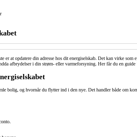
r
skabet
gste er at opdatere din adresse hos dit energiselskab. Det kan virke som 
dda afbrydelser i din strøm- eller varmeforsyning. Her får du en guide ti
energiselskabet
amle bolig, og hvornår du flytter ind i den nye. Det handler både om korr
conto.