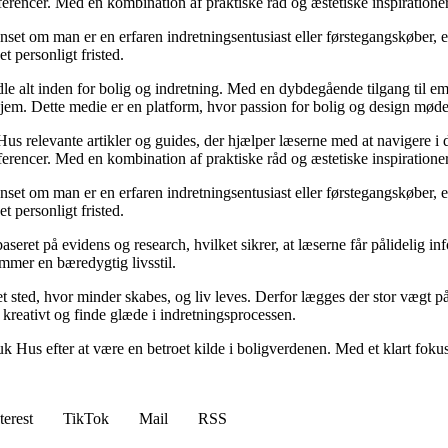
rencer. Med en kombination af praktiske råd og æstetiske inspirationer,
anset om man er en erfaren indretningsentusiast eller førstegangskøber, 
et personligt fristed.
dle alt inden for bolig og indretning. Med en dybdegående tilgang til e
hjem. Dette medie er en platform, hvor passion for bolig og design mød
us relevante artikler og guides, der hjælper læserne med at navigere i d
rencer. Med en kombination af praktiske råd og æstetiske inspirationer,
anset om man er en erfaren indretningsentusiast eller førstegangskøber, 
et personligt fristed.
aseret på evidens og research, hvilket sikrer, at læserne får pålidelig
mmer en bæredygtig livsstil.
r et sted, hvor minder skabes, og liv leves. Derfor lægges der stor vægt
e kreativt og finde glæde i indretningsprocessen.
uk Hus efter at være en betroet kilde i boligverdenen. Med et klart fo
terest
TikTok
Mail
RSS