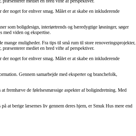
 præsenterer mediet en bred vifte af perspektiver.
er der noget for enhver smag. Målet er at skabe en inkluderende
mner som boligdesign, interiørtrends og bæredygtige løsninger, søger
es med viden og ekspertise.
e mange muligheder. Fra tips til små rum til store renoveringsprojekter,
 præsenterer mediet en bred vifte af perspektiver.
er der noget for enhver smag. Målet er at skabe en inkluderende
 information. Gennem samarbejde med eksperter og branchefolk,
 på at fremhæve de følelsesmæssige aspekter af boligindretning. Med
kus på at berige læsernes liv gennem deres hjem, er Smuk Hus mere end