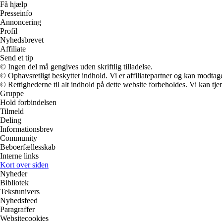
Få hjælp
Presseinfo
Annoncering
Profil
Nyhedsbrevet
Affiliate
Send et tip
© Ingen del må gengives uden skriftlig tilladelse.
© Ophavsretligt beskyttet indhold. Vi er affiliatepartner og kan modtag
© Rettighederne til alt indhold på dette website forbeholdes. Vi kan t
Gruppe
Hold forbindelsen
Tilmeld
Deling
Informationsbrev
Community
Beboerfællesskab
Interne links
Kort over siden
Nyheder
Bibliotek
Tekstunivers
Nyhedsfeed
Paragraffer
Websitecookies