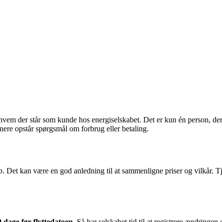
hvem der står som kunde hos energiselskabet. Det er kun én person, der k
senere opstår spørgsmål om forbrug eller betaling.
ab. Det kan være en god anledning til at sammenligne priser og vilkår. T
0 dage før flyttedatoen
. Så har selskabet tid til at registrere ændringen 