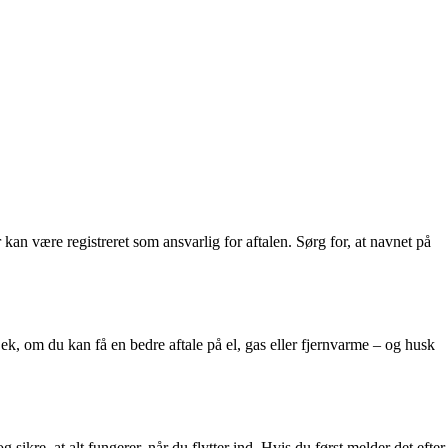
an være registreret som ansvarlig for aftalen. Sørg for, at navnet på
jek, om du kan få en bedre aftale på el, gas eller fjernvarme – og husk
og sikre, at alt fungerer, når du flytter ind. Hvis du først melder det efter