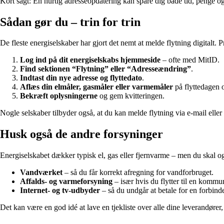
Kort sagt: En hurtig adresseopdatering kan spare dig både tid, penge o
Sådan gør du – trin for trin
De fleste energiselskaber har gjort det nemt at melde flytning digitalt. Pr
Log ind på dit energiselskabs hjemmeside
– ofte med MitID.
Find sektionen “Flytning” eller “Adresseændring”
.
Indtast din nye adresse og flyttedato
.
Aflæs din elmåler, gasmåler eller varmemåler
på flyttedagen o
Bekræft oplysningerne
og gem kvitteringen.
Nogle selskaber tilbyder også, at du kan melde flytning via e-mail eller 
Husk også de andre forsyninger
Energiselskabet dækker typisk el, gas eller fjernvarme – men du skal og
Vandværket
– så du får korrekt afregning for vandforbruget.
Affalds- og varmeforsyning
– især hvis du flytter til en komm
Internet- og tv-udbyder
– så du undgår at betale for en forbinde
Det kan være en god idé at lave en tjekliste over alle dine leverandører,