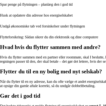
Spar penge på flytningen – planlæg den i god tid
Husk at opdatere din adresse hos energiselskabet
Undgå økonomiske tab ved forsinkelser under flytningen
Flytteforsikring: Sådan sikrer du din elektronik og dine computere
Hvad hvis du flytter sammen med andre?
Hvis du flytter sammen med en partner eller roommate, skal I beslutte, 
regningen passer til den, der skal betale – det gør det lettere, hvis der 
Flytter du til en ny bolig med nyt selskab?
Når du flytter til en ny adresse, kan du ofte vælge et andet energiselsk
at opsige din gamle aftale korrekt, så du undgår dobbeltbetaling.
Gør det i god tid
Det bedste tidspunkt at melde flytning til energiselskabet er
senest 5–1