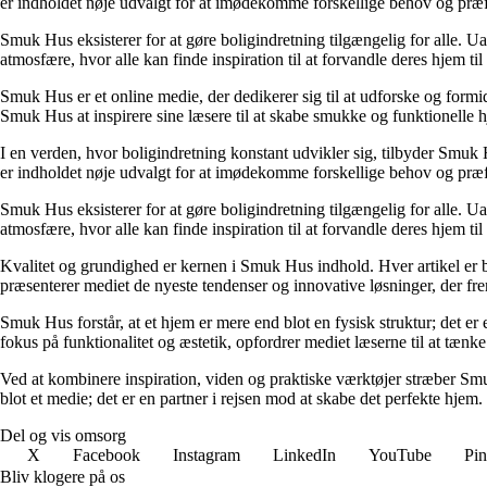
er indholdet nøje udvalgt for at imødekomme forskellige behov og præfe
Smuk Hus eksisterer for at gøre boligindretning tilgængelig for alle. U
atmosfære, hvor alle kan finde inspiration til at forvandle deres hjem til 
Smuk Hus er et online medie, der dedikerer sig til at udforske og formi
Smuk Hus at inspirere sine læsere til at skabe smukke og funktionelle 
I en verden, hvor boligindretning konstant udvikler sig, tilbyder Smuk H
er indholdet nøje udvalgt for at imødekomme forskellige behov og præfe
Smuk Hus eksisterer for at gøre boligindretning tilgængelig for alle. U
atmosfære, hvor alle kan finde inspiration til at forvandle deres hjem til 
Kvalitet og grundighed er kernen i Smuk Hus indhold. Hver artikel er b
præsenterer mediet de nyeste tendenser og innovative løsninger, der fre
Smuk Hus forstår, at et hjem er mere end blot en fysisk struktur; det e
fokus på funktionalitet og æstetik, opfordrer mediet læserne til at tænk
Ved at kombinere inspiration, viden og praktiske værktøjer stræber Sm
blot et medie; det er en partner i rejsen mod at skabe det perfekte hjem.
Del og vis omsorg
X
Facebook
Instagram
LinkedIn
YouTube
Pin
Bliv klogere på os