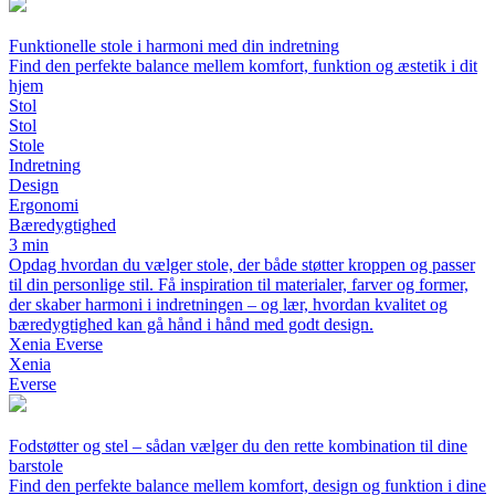
Funktionelle stole i harmoni med din indretning
Find den perfekte balance mellem komfort, funktion og æstetik i dit
hjem
Stol
Stol
Stole
Indretning
Design
Ergonomi
Bæredygtighed
3 min
Opdag hvordan du vælger stole, der både støtter kroppen og passer
til din personlige stil. Få inspiration til materialer, farver og former,
der skaber harmoni i indretningen – og lær, hvordan kvalitet og
bæredygtighed kan gå hånd i hånd med godt design.
Xenia Everse
Xenia
Everse
Fodstøtter og stel – sådan vælger du den rette kombination til dine
barstole
Find den perfekte balance mellem komfort, design og funktion i dine