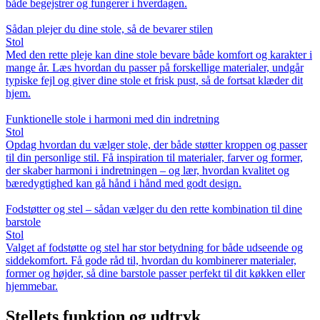
både begejstrer og fungerer i hverdagen.
Sådan plejer du dine stole, så de bevarer stilen
Stol
Med den rette pleje kan dine stole bevare både komfort og karakter i
mange år. Læs hvordan du passer på forskellige materialer, undgår
typiske fejl og giver dine stole et frisk pust, så de fortsat klæder dit
hjem.
Funktionelle stole i harmoni med din indretning
Stol
Opdag hvordan du vælger stole, der både støtter kroppen og passer
til din personlige stil. Få inspiration til materialer, farver og former,
der skaber harmoni i indretningen – og lær, hvordan kvalitet og
bæredygtighed kan gå hånd i hånd med godt design.
Fodstøtter og stel – sådan vælger du den rette kombination til dine
barstole
Stol
Valget af fodstøtte og stel har stor betydning for både udseende og
siddekomfort. Få gode råd til, hvordan du kombinerer materialer,
former og højder, så dine barstole passer perfekt til dit køkken eller
hjemmebar.
Stellets funktion og udtryk