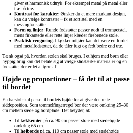
giver et harmonisk udtryk. For eksempel metal på metal eller
træ på træ.
Kontrast for karakter
: Ønsker du et mere markant design,
kan du vælge kontraster – fx et sort stel med en
messingfodstøtte.
Form og linjer
: Runde fodstøtter passer godt til trompetstel,
mens firkantede eller rette linjer klæder firebenede stole.
Praktisk rengøring
: I køkkenmiljøer kan det være en fordel
med metalfodstøtter, da de tåler fugt og fedt bedre end træ.
Tænk også på, hvordan stolen skal bruges. I et hjem med børn eller
hyppig brug kan det betale sig at vælge slidstærke materialer og en
fodstøtte, der er let at tørre af.
Højde og proportioner – få det til at passe
til bordet
En barstol skal passe til bordets højde for at give den rette
siddeposition. Som tommelfingerregel bør der være omkring 25–30
cm mellem sæde og bordplade. Det betyder, at:
Til
køkkenøer
på ca. 90 cm passer stole med sædehøjde
omkring 65 cm.
Til
højborde
på ca. 110 cm passer stole med sædehøjde