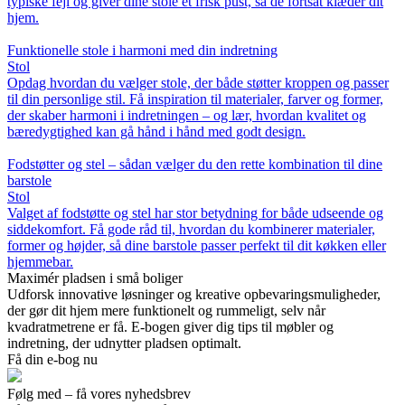
typiske fejl og giver dine stole et frisk pust, så de fortsat klæder dit
hjem.
Funktionelle stole i harmoni med din indretning
Stol
Opdag hvordan du vælger stole, der både støtter kroppen og passer
til din personlige stil. Få inspiration til materialer, farver og former,
der skaber harmoni i indretningen – og lær, hvordan kvalitet og
bæredygtighed kan gå hånd i hånd med godt design.
Fodstøtter og stel – sådan vælger du den rette kombination til dine
barstole
Stol
Valget af fodstøtte og stel har stor betydning for både udseende og
siddekomfort. Få gode råd til, hvordan du kombinerer materialer,
former og højder, så dine barstole passer perfekt til dit køkken eller
hjemmebar.
Maximér pladsen i små boliger
Udforsk innovative løsninger og kreative opbevaringsmuligheder,
der gør dit hjem mere funktionelt og rummeligt, selv når
kvadratmetrene er få. E-bogen giver dig tips til møbler og
indretning, der udnytter pladsen optimalt.
Få din e-bog nu
Følg med – få vores nyhedsbrev