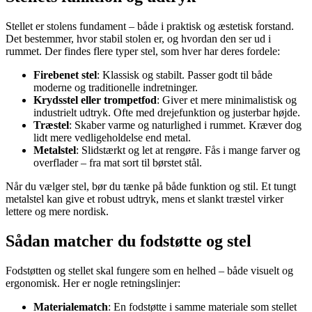
Stellet er stolens fundament – både i praktisk og æstetisk forstand.
Det bestemmer, hvor stabil stolen er, og hvordan den ser ud i
rummet. Der findes flere typer stel, som hver har deres fordele:
Firebenet stel
: Klassisk og stabilt. Passer godt til både
moderne og traditionelle indretninger.
Krydsstel eller trompetfod
: Giver et mere minimalistisk og
industrielt udtryk. Ofte med drejefunktion og justerbar højde.
Træstel
: Skaber varme og naturlighed i rummet. Kræver dog
lidt mere vedligeholdelse end metal.
Metalstel
: Slidstærkt og let at rengøre. Fås i mange farver og
overflader – fra mat sort til børstet stål.
Når du vælger stel, bør du tænke på både funktion og stil. Et tungt
metalstel kan give et robust udtryk, mens et slankt træstel virker
lettere og mere nordisk.
Sådan matcher du fodstøtte og stel
Fodstøtten og stellet skal fungere som en helhed – både visuelt og
ergonomisk. Her er nogle retningslinjer:
Materialematch
: En fodstøtte i samme materiale som stellet