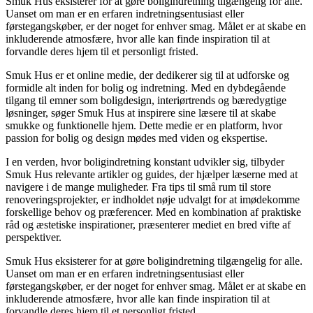
Smuk Hus eksisterer for at gøre boligindretning tilgængelig for alle.
Uanset om man er en erfaren indretningsentusiast eller
førstegangskøber, er der noget for enhver smag. Målet er at skabe en
inkluderende atmosfære, hvor alle kan finde inspiration til at
forvandle deres hjem til et personligt fristed.
Smuk Hus er et online medie, der dedikerer sig til at udforske og
formidle alt inden for bolig og indretning. Med en dybdegående
tilgang til emner som boligdesign, interiørtrends og bæredygtige
løsninger, søger Smuk Hus at inspirere sine læsere til at skabe
smukke og funktionelle hjem. Dette medie er en platform, hvor
passion for bolig og design mødes med viden og ekspertise.
I en verden, hvor boligindretning konstant udvikler sig, tilbyder
Smuk Hus relevante artikler og guides, der hjælper læserne med at
navigere i de mange muligheder. Fra tips til små rum til store
renoveringsprojekter, er indholdet nøje udvalgt for at imødekomme
forskellige behov og præferencer. Med en kombination af praktiske
råd og æstetiske inspirationer, præsenterer mediet en bred vifte af
perspektiver.
Smuk Hus eksisterer for at gøre boligindretning tilgængelig for alle.
Uanset om man er en erfaren indretningsentusiast eller
førstegangskøber, er der noget for enhver smag. Målet er at skabe en
inkluderende atmosfære, hvor alle kan finde inspiration til at
forvandle deres hjem til et personligt fristed.