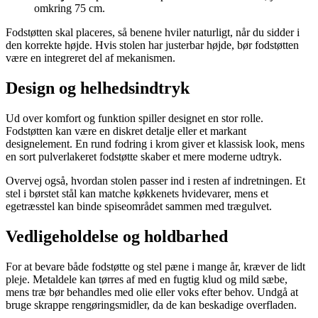
omkring 75 cm.
Fodstøtten skal placeres, så benene hviler naturligt, når du sidder i
den korrekte højde. Hvis stolen har justerbar højde, bør fodstøtten
være en integreret del af mekanismen.
Design og helhedsindtryk
Ud over komfort og funktion spiller designet en stor rolle.
Fodstøtten kan være en diskret detalje eller et markant
designelement. En rund fodring i krom giver et klassisk look, mens
en sort pulverlakeret fodstøtte skaber et mere moderne udtryk.
Overvej også, hvordan stolen passer ind i resten af indretningen. Et
stel i børstet stål kan matche køkkenets hvidevarer, mens et
egetræsstel kan binde spiseområdet sammen med trægulvet.
Vedligeholdelse og holdbarhed
For at bevare både fodstøtte og stel pæne i mange år, kræver de lidt
pleje. Metaldele kan tørres af med en fugtig klud og mild sæbe,
mens træ bør behandles med olie eller voks efter behov. Undgå at
bruge skrappe rengøringsmidler, da de kan beskadige overfladen.