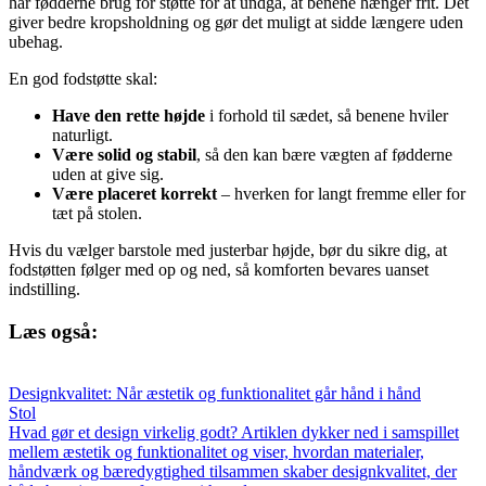
har fødderne brug for støtte for at undgå, at benene hænger frit. Det
giver bedre kropsholdning og gør det muligt at sidde længere uden
ubehag.
En god fodstøtte skal:
Have den rette højde
i forhold til sædet, så benene hviler
naturligt.
Være solid og stabil
, så den kan bære vægten af fødderne
uden at give sig.
Være placeret korrekt
– hverken for langt fremme eller for
tæt på stolen.
Hvis du vælger barstole med justerbar højde, bør du sikre dig, at
fodstøtten følger med op og ned, så komforten bevares uanset
indstilling.
Læs også:
Designkvalitet: Når æstetik og funktionalitet går hånd i hånd
Stol
Hvad gør et design virkelig godt? Artiklen dykker ned i samspillet
mellem æstetik og funktionalitet og viser, hvordan materialer,
håndværk og bæredygtighed tilsammen skaber designkvalitet, der