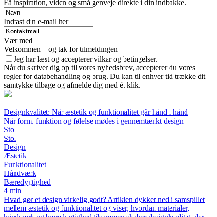
Få inspiration, viden og små genveje direkte i din indbakke.
Indtast din e-mail her
Vær med
Velkommen – og tak for tilmeldingen
Jeg har læst og accepterer vilkår og betingelser.
Når du skriver dig op til vores nyhedsbrev, accepterer du vores
regler for databehandling og brug. Du kan til enhver tid trække dit
samtykke tilbage og afmelde dig med ét klik.
Designkvalitet: Når æstetik og funktionalitet går hånd i hånd
Når form, funktion og følelse mødes i gennemtænkt design
Stol
Stol
Design
Æstetik
Funktionalitet
Håndværk
Bæredygtighed
4 min
Hvad gør et design virkelig godt? Artiklen dykker ned i samspillet
mellem æstetik og funktionalitet og viser, hvordan materialer,
håndværk og bæredygtighed tilsammen skaber designkvalitet, der