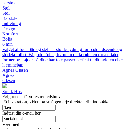
barstole
Stol
Stol
Barstole
Indretning
Design
Komfort
Bolig
6 min
Valget af fodstøtte og stel har stor betydning for både udseende og
siddekomfort. Få gode råd til, hvordan du kombinerer materialer,
former og højder, så dine barstole passer perfekt til dit køkken eller
hjemmebar.
Agnes Olesen
Agnes
Olesen
Smuk Hus
Følg med – få vores nyhedsbrev
Få inspiration, viden og små genveje direkte i din indbakke.
Indtast din e-mail her
Vær med