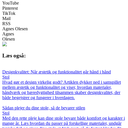
YouTube
Pinterest
TikTok
Mail
RSS
Agnes Olesen
Agnes
Olesen
Læs også:
Designkvalitet: Når æstetik og funktionalitet går hånd i hånd
Stol
Hvad gør et design virkelig godt? Artiklen dykker ned i samspillet
mellem æstetik og funktionalitet og viser, hvordan materialer,
håndværk og bæredygtighed tilsammen skaber designkvalitet, der
både begejstrer og fungerer i hverdagen.
Sådan plejer du dine stole, så de bevarer stilen
Stol
Med den rette pleje kan dine stole bevare både komfort og karakter i
mange år. Læs hvordan du passer på forskellige materialer, undgår