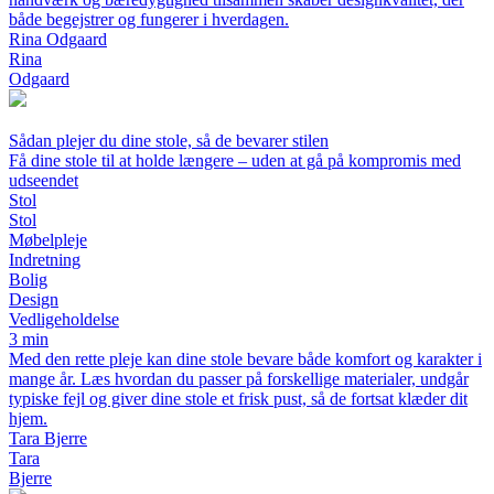
både begejstrer og fungerer i hverdagen.
Rina Odgaard
Rina
Odgaard
Sådan plejer du dine stole, så de bevarer stilen
Få dine stole til at holde længere – uden at gå på kompromis med
udseendet
Stol
Stol
Møbelpleje
Indretning
Bolig
Design
Vedligeholdelse
3 min
Med den rette pleje kan dine stole bevare både komfort og karakter i
mange år. Læs hvordan du passer på forskellige materialer, undgår
typiske fejl og giver dine stole et frisk pust, så de fortsat klæder dit
hjem.
Tara Bjerre
Tara
Bjerre