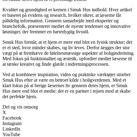
Kvalitet og grundighed er kernen i Smuk Hus indhold. Hver artikel
er baseret på evidens og research, hvilket sikrer, at læserne får
pålidelig information. Gennem samarbejde med eksperter og
branchefolk, præsenterer mediet de nyeste tendenser og innovative
løsninger, der fremmer en bæredygtig livsstil.
Smuk Hus forstår, at et hjem er mere end blot en fysisk struktur; det
er et sted, hvor minder skabes, og liv leves. Derfor lægges der stor
vægt på at fremhæve de følelsesmæssige aspekter af boligindretning.
Med fokus på funktionalitet og æstetik, opfordrer mediet læserne til
at tænke kreativt og finde glæde i indretningsprocessen.
Ved at kombinere inspiration, viden og praktiske værktøjer stræber
Smuk Hus efter at være en betroet kilde i boligverdenen. Med et
klart fokus på at berige læsernes liv gennem deres hjem, er Smuk
Hus mere end blot et medie; det er en partner i rejsen mod at skabe
det perfekte hjem.
Del og vis omsorg
X
Facebook
Instagram
LinkedIn
YouTube