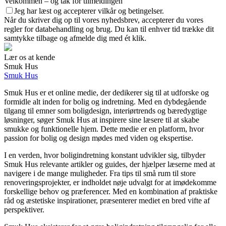
Velkommen – og tak for tilmeldingen
Jeg har læst og accepterer vilkår og betingelser.
Når du skriver dig op til vores nyhedsbrev, accepterer du vores
regler for databehandling og brug. Du kan til enhver tid trække dit
samtykke tilbage og afmelde dig med ét klik.
Lær os at kende
Smuk Hus
Smuk Hus
Smuk Hus er et online medie, der dedikerer sig til at udforske og
formidle alt inden for bolig og indretning. Med en dybdegående
tilgang til emner som boligdesign, interiørtrends og bæredygtige
løsninger, søger Smuk Hus at inspirere sine læsere til at skabe
smukke og funktionelle hjem. Dette medie er en platform, hvor
passion for bolig og design mødes med viden og ekspertise.
I en verden, hvor boligindretning konstant udvikler sig, tilbyder
Smuk Hus relevante artikler og guides, der hjælper læserne med at
navigere i de mange muligheder. Fra tips til små rum til store
renoveringsprojekter, er indholdet nøje udvalgt for at imødekomme
forskellige behov og præferencer. Med en kombination af praktiske
råd og æstetiske inspirationer, præsenterer mediet en bred vifte af
perspektiver.