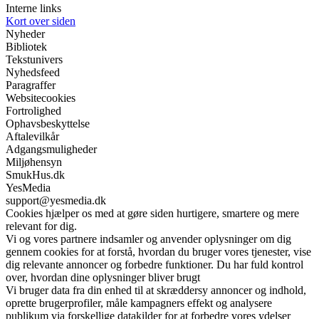
Interne links
Kort over siden
Nyheder
Bibliotek
Tekstunivers
Nyhedsfeed
Paragraffer
Websitecookies
Fortrolighed
Ophavsbeskyttelse
Aftalevilkår
Adgangsmuligheder
Miljøhensyn
SmukHus.dk
YesMedia
support@yesmedia.dk
Cookies hjælper os med at gøre siden hurtigere, smartere og mere
relevant for dig.
Vi og vores partnere indsamler og anvender oplysninger om dig
gennem cookies for at forstå, hvordan du bruger vores tjenester, vise
dig relevante annoncer og forbedre funktioner. Du har fuld kontrol
over, hvordan dine oplysninger bliver brugt
Vi bruger data fra din enhed til at skræddersy annoncer og indhold,
oprette brugerprofiler, måle kampagners effekt og analysere
publikum via forskellige datakilder for at forbedre vores ydelser