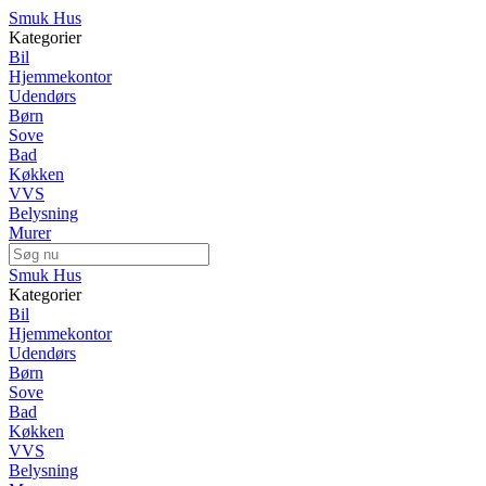
Smuk Hus
Kategorier
Bil
Hjemmekontor
Udendørs
Børn
Sove
Bad
Køkken
VVS
Belysning
Murer
Smuk Hus
Kategorier
Bil
Hjemmekontor
Udendørs
Børn
Sove
Bad
Køkken
VVS
Belysning