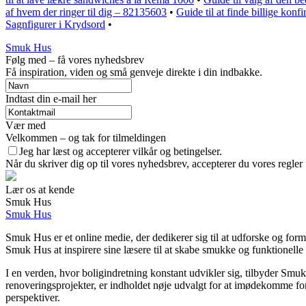
af hvem der ringer til dig – 82135603
•
Guide til at finde billige konf
Sagnfigurer i Krydsord
•
Smuk Hus
Følg med – få vores nyhedsbrev
Få inspiration, viden og små genveje direkte i din indbakke.
Indtast din e-mail her
Vær med
Velkommen – og tak for tilmeldingen
Jeg har læst og accepterer vilkår og betingelser.
Når du skriver dig op til vores nyhedsbrev, accepterer du vores regler
Lær os at kende
Smuk Hus
Smuk Hus
Smuk Hus er et online medie, der dedikerer sig til at udforske og form
Smuk Hus at inspirere sine læsere til at skabe smukke og funktionelle
I en verden, hvor boligindretning konstant udvikler sig, tilbyder Smuk
renoveringsprojekter, er indholdet nøje udvalgt for at imødekomme for
perspektiver.