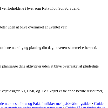
ed vejrforholdene i byer som Rørvig og Solrød Strand.
er uden at blive overrasket af uventet vejr.
rholdene nær dig og planlæg din dag i overensstemmelse hermed.
 planlægge dine aktiviteter uden at blive overrasket af pludselige
 vejrudsigter. Yr, DMI, og TV2 Vejret er tre af de bedste ressourcer,
 de nærmeste Irma og Fakta butikker med påskeåbningstider
•
Guide
 over granit og andre populære typer sten
•
Guide: Sådan finder du ud