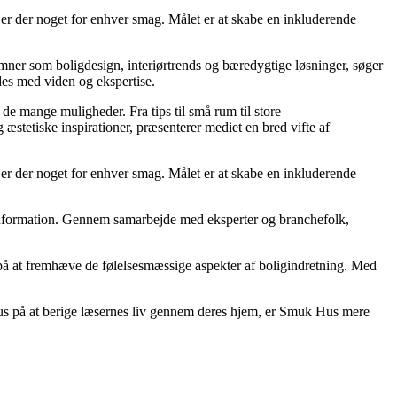
, er der noget for enhver smag. Målet er at skabe en inkluderende
emner som boligdesign, interiørtrends og bæredygtige løsninger, søger
des med viden og ekspertise.
 de mange muligheder. Fra tips til små rum til store
stetiske inspirationer, præsenterer mediet en bred vifte af
, er der noget for enhver smag. Målet er at skabe en inkluderende
ig information. Gennem samarbejde med eksperter og branchefolk,
t på at fremhæve de følelsesmæssige aspekter af boligindretning. Med
okus på at berige læsernes liv gennem deres hjem, er Smuk Hus mere