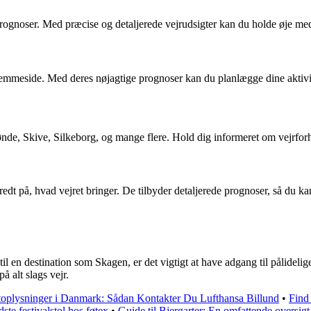
rprognoser. Med præcise og detaljerede vejrudsigter kan du holde øje m
emmeside. Med deres nøjagtige prognoser kan du planlægge dine aktivitet
nde, Skive, Silkeborg, og mange flere. Hold dig informeret om vejrfo
edt på, hvad vejret bringer. De tilbyder detaljerede prognoser, så du kan
l en destination som Skagen, er det vigtigt at have adgang til pålidelige
 alt slags vejr.
oplysninger i Danmark: Sådan Kontakter Du Lufthansa Billund
•
Find
ste festivalstol hos føtex
•
Guide til Bjergarter: En omfattende oversigt