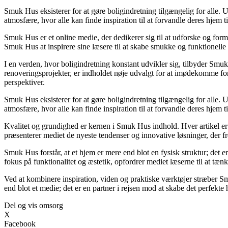
Smuk Hus eksisterer for at gøre boligindretning tilgængelig for alle. 
atmosfære, hvor alle kan finde inspiration til at forvandle deres hjem til
Smuk Hus er et online medie, der dedikerer sig til at udforske og form
Smuk Hus at inspirere sine læsere til at skabe smukke og funktionelle
I en verden, hvor boligindretning konstant udvikler sig, tilbyder Smuk
renoveringsprojekter, er indholdet nøje udvalgt for at imødekomme for
perspektiver.
Smuk Hus eksisterer for at gøre boligindretning tilgængelig for alle. 
atmosfære, hvor alle kan finde inspiration til at forvandle deres hjem til
Kvalitet og grundighed er kernen i Smuk Hus indhold. Hver artikel er 
præsenterer mediet de nyeste tendenser og innovative løsninger, der f
Smuk Hus forstår, at et hjem er mere end blot en fysisk struktur; det 
fokus på funktionalitet og æstetik, opfordrer mediet læserne til at tæn
Ved at kombinere inspiration, viden og praktiske værktøjer stræber S
end blot et medie; det er en partner i rejsen mod at skabe det perfekte
Del og vis omsorg
X
Facebook