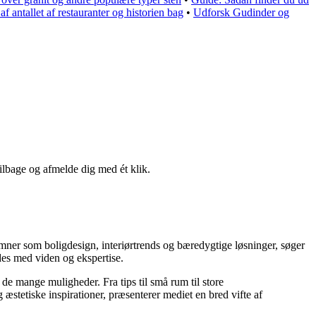
ntallet af restauranter og historien bag
•
Udforsk Gudinder og
tilbage og afmelde dig med ét klik.
emner som boligdesign, interiørtrends og bæredygtige løsninger, søger
des med viden og ekspertise.
 de mange muligheder. Fra tips til små rum til store
stetiske inspirationer, præsenterer mediet en bred vifte af