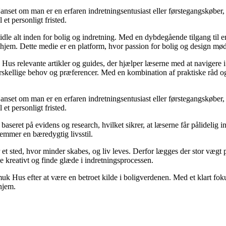
Uanset om man er en erfaren indretningsentusiast eller førstegangskøber
 et personligt fristed.
idle alt inden for bolig og indretning. Med en dybdegående tilgang til 
 hjem. Dette medie er en platform, hvor passion for bolig og design mø
 Hus relevante artikler og guides, der hjælper læserne med at navigere i
skellige behov og præferencer. Med en kombination af praktiske råd og æ
Uanset om man er en erfaren indretningsentusiast eller førstegangskøber
 et personligt fristed.
baseret på evidens og research, hvilket sikrer, at læserne får pålidel
remmer en bæredygtig livsstil.
er et sted, hvor minder skabes, og liv leves. Derfor lægges der stor væg
ke kreativt og finde glæde i indretningsprocessen.
muk Hus efter at være en betroet kilde i boligverdenen. Med et klart f
 hjem.