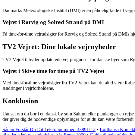
Danmarks Meteorologiske Institut (DMI) er en pålidelig kilde til vej
Vejret i Rørvig og Solrød Strand på DMI
Få time-for-time vejrudsigter for Rørvig og Solrød Strand på DMIs hj
TV2 Vejret: Dine lokale vejrnyheder
TV2 Vejret tilbyder opdaterede vejrprognoser for danske byer som Rø
Vejret i Skive time for time på TV2 Vejret
Med time-for-time vejrudsigter fra TV2 Vejret kan du altid være forber
ændringer i vejrforholdene.
Konklusion
Uanset om du bor i en dansk by som Saltum eller planlægger en rejse ti
der giver dig de nødvendige oplysninger for at du kan være forberedt på
Sådan Forstår Du Dit Telefonnummer: 33891112
•
Lufthansa Kontakt
til at lave lækre sandwiches á la Rema 1000
•
Guide til valg af den bed