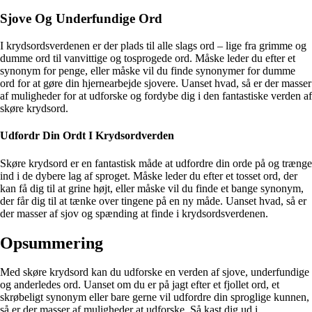
Sjove Og Underfundige Ord
I krydsordsverdenen er der plads til alle slags ord – lige fra grimme og
dumme ord til vanvittige og tosprogede ord. Måske leder du efter et
synonym for penge, eller måske vil du finde synonymer for dumme
ord for at gøre din hjernearbejde sjovere. Uanset hvad, så er der masser
af muligheder for at udforske og fordybe dig i den fantastiske verden af
skøre krydsord.
Udfordr Din Ordt I Krydsordverden
Skøre krydsord er en fantastisk måde at udfordre din orde på og trænge
ind i de dybere lag af sproget. Måske leder du efter et tosset ord, der
kan få dig til at grine højt, eller måske vil du finde et bange synonym,
der får dig til at tænke over tingene på en ny måde. Uanset hvad, så er
der masser af sjov og spænding at finde i krydsordsverdenen.
Opsummering
Med skøre krydsord kan du udforske en verden af sjove, underfundige
og anderledes ord. Uanset om du er på jagt efter et fjollet ord, et
skrøbeligt synonym eller bare gerne vil udfordre din sproglige kunnen,
så er der masser af muligheder at udforske. Så kast dig ud i