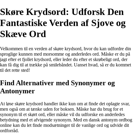
Skøre Krydsord: Udforsk Den
Fantastiske Verden af Sjove og
Skæve Ord
Velkommen til en verden af skøre krydsord, hvor du kan udfordre din
sproglige kunnen med morsomme og anderledes ord. Måske er du på
jagt efter et fjollet krydsord, eller leder du efter et skrøbeligt ord, der
kan få dig til at trække på smilebåndet. Uanset hvad, så er du kommet
til det rette sted!
Find Alternativer med Synonymer og
Antonymer
At løse skøre krydsord handler ikke kun om at finde det oplagte svar,
men også om at tænke uden for boksen. Måske har du brug for et
synonym til et skørt ord, eller måske vil du udforske en anderledes
betydning med et afvigende synonym. Med en dansk antonym ordbog
online kan du let finde modsætninger til de vanlige ord og udvide dit
ordforråd.