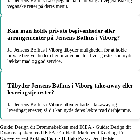
Ja, Jensens Bøfhus Læssøegade har et udvalg af vegetariske og
veganske retter på deres menu.
Kan man holde private begivenheder eller
arrangementer på Jensens Bøfhus i Viborg?
Ja, Jensens Bøfhus i Viborg tilbyder muligheden for at holde
private begivenheder eller arrangementer, hvor gæster kan nyde
lækker mad og god service.
Tilbyder Jensens Bøfhus i Viborg take-away eller
leveringstjenester?
Ja, Jensens Bøfhus i Viborg tilbyder både take-away og
leveringstjenester, så du kan nyde deres lækre mad derhjemme.
Guide: Design dit Drømmekøkken med IKEA
•
Guide: Design dit
Drømmekøkken med IKEA
•
Guide til Marinaen i Kolding: En
Oplevelse ved Kolding Fjord
•
Buffalo Pizza: Den Bedste