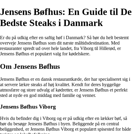
Jensens Bøfhus: En Guide til De
Bedste Steaks i Danmark
Er du på udkig efter en saftig bøf i Danmark? Så bør du helt bestemt
overveje Jensens Bøfhus som dit næste måltidsdestination. Med
restauranter spredt ud over hele landet, fra Viborg til Hillerød, er
Jensens Bøfhus et populært valg for kødelskere.
Om Jensens Bøfhus
Jensens Bøfhus er en dansk restaurantkæde, der har specialiseret sig i
at servere lækre steaks af høj kvalitet. Kendt for deres hyggelige
atmosfære og store udvalg af kødretter, er Jensens Bøfhus et perfekt
sted at nyde en god middag med familie og venner.
Jensens Bøfhus Viborg
Hvis du befinder dig i Viborg og er på udkig efter en lækker bøf, så
bør du besøge Jensens Bøfhus i byen. Beliggende på en central
beliggenhed, er Jensens Bøfhus Viborg et populært spisested for både