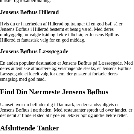
turister og lokalbefolkning.
Jensens Bøfhus Hillerød
Hvis du er i nærheden af Hillerød og trænger til en god bøf, så er
Jensens Bøfhus i Hillerød bestemt et besøg værd. Med deres
omhyggeligt udvalgte kød og lækre tilbehør, er Jensens Bøfhus
Hillerød et fantastisk valg for en god middag.
Jensens Bøfhus Læssøegade
En anden populær destination er Jensens Bøfhus på Læssøegade. Med
deres autentiske atmosfære og velsmagende steaks, er Jensens Bøfhus
Læssøegade et ideelt valg for dem, der ønsker at forkæle deres
smagsløg med god mad.
Find Din Nærmeste Jensens Bøfhus
Uanset hvor du befinder dig i Danmark, er der sandsynligvis en
Jensens Bøfhus i nærheden. Med restauranter spredt ud over landet, er
det nemt at finde et sted at nyde en lækker bøf og andre lækre retter.
Afsluttende Tanker