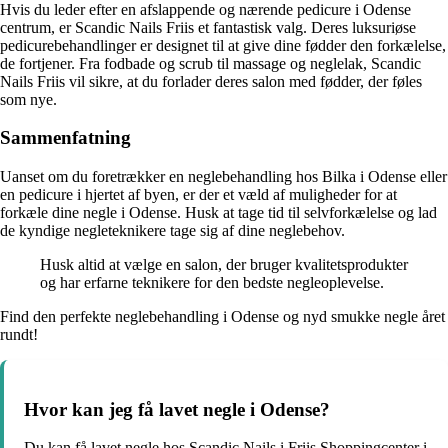
Hvis du leder efter en afslappende og nærende pedicure i Odense
centrum, er Scandic Nails Friis et fantastisk valg. Deres luksuriøse
pedicurebehandlinger er designet til at give dine fødder den forkælelse,
de fortjener. Fra fodbade og scrub til massage og neglelak, Scandic
Nails Friis vil sikre, at du forlader deres salon med fødder, der føles
som nye.
Sammenfatning
Uanset om du foretrækker en neglebehandling hos Bilka i Odense eller
en pedicure i hjertet af byen, er der et væld af muligheder for at
forkæle dine negle i Odense. Husk at tage tid til selvforkælelse og lad
de kyndige negleteknikere tage sig af dine neglebehov.
Husk altid at vælge en salon, der bruger kvalitetsprodukter
og har erfarne teknikere for den bedste negleoplevelse.
Find den perfekte neglebehandling i Odense og nyd smukke negle året
rundt!
Hvor kan jeg få lavet negle i Odense?
Du kan få lavet negle hos Scandic Nails i Friis Shoppingcenter i