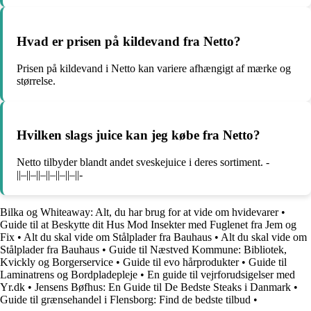
Hvad er prisen på kildevand fra Netto?
Prisen på kildevand i Netto kan variere afhængigt af mærke og
størrelse.
Hvilken slags juice kan jeg købe fra Netto?
Netto tilbyder blandt andet sveskejuice i deres sortiment. -
||–||–||–||–||–||–||-
Bilka og Whiteaway: Alt, du har brug for at vide om hvidevarer
•
Guide til at Beskytte dit Hus Mod Insekter med Fuglenet fra Jem og
Fix
•
Alt du skal vide om Stålplader fra Bauhaus
•
Alt du skal vide om
Stålplader fra Bauhaus
•
Guide til Næstved Kommune: Bibliotek,
Kvickly og Borgerservice
•
Guide til evo hårprodukter
•
Guide til
Laminatrens og Bordpladepleje
•
En guide til vejrforudsigelser med
Yr.dk
•
Jensens Bøfhus: En Guide til De Bedste Steaks i Danmark
•
Guide til grænsehandel i Flensborg: Find de bedste tilbud
•