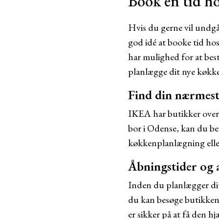
Book en tid h
Hvis du gerne vil undgå
god idé at booke tid ho
har mulighed for at best
planlægge dit nye køkke
Find din nærmes
IKEA har butikker over h
bor i Odense, kan du be
køkkenplanlægning eller 
Åbningstider og 
Inden du planlægger dit
du kan besøge butikken. 
er sikker på at få den hj