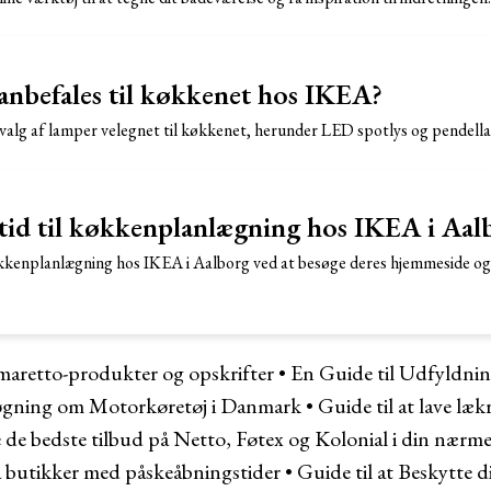
anbefales til køkkenet hos IKEA?
valg af lamper velegnet til køkkenet, herunder LED spotlys og pendell
tid til køkkenplanlægning hos IKEA i Aal
køkkenplanlægning hos IKEA i Aalborg ved at besøge deres hjemmeside o
maretto-produkter og opskrifter
•
En Guide til Udfyldnin
øgning om Motorkøretøj i Danmark
•
Guide til at lave læ
de de bedste tilbud på Netto, Føtex og Kolonial i din nær
 butikker med påskeåbningstider
•
Guide til at Beskytte 