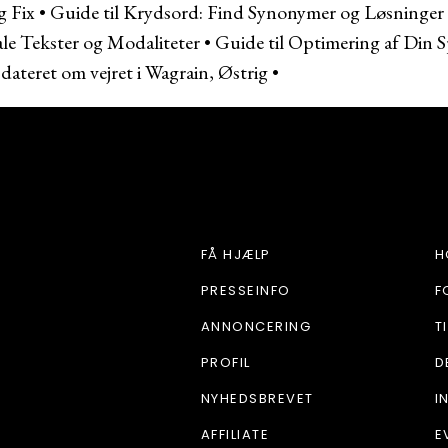
g Fix
•
Guide til Krydsord: Find Synonymer og Løsninger t
le Tekster og Modaliteter
•
Guide til Optimering af Din 
pdateret om vejret i Wagrain, Østrig
•
SMUK HUS
FÅ HJÆLP
H
PRESSEINFO
F
ANNONCERING
T
PROFIL
D
NYHEDSBREVET
I
AFFILIATE
E