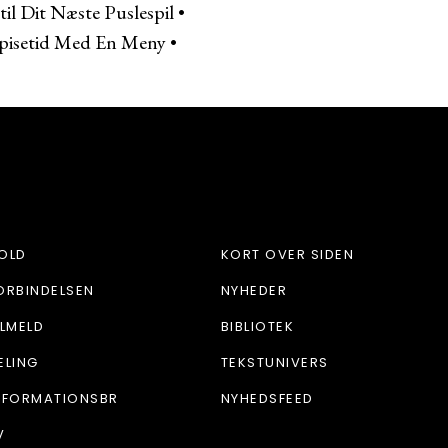
il Dit Næste Puslespil
•
Spisetid Med En Meny
•
OLD
KORT OVER SIDEN
ORBINDELSEN
NYHEDER
ILMELD
BIBLIOTEK
ELING
TEKSTUNIVERS
NFORMATIONSBR
NYHEDSFEED
V