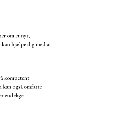
er om et nyt,
 kan hjælpe dig med at
 få kompetent
en kan også omfatte
er endelige