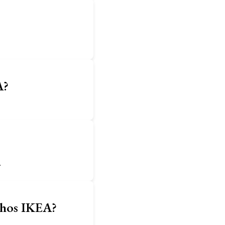
A?
.
e hos IKEA?