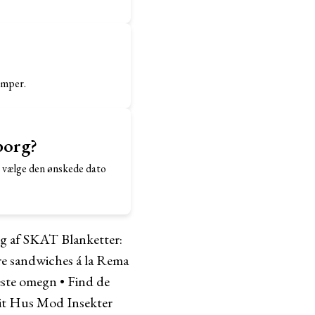
amper.
borg?
g vælge den ønskede dato
g af SKAT Blanketter:
kre sandwiches á la Rema
meste omegn
•
Find de
dit Hus Mod Insekter