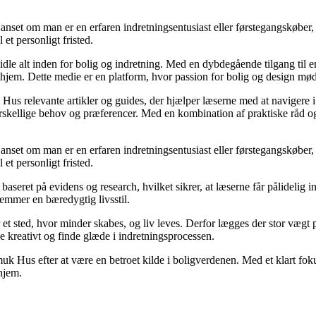
Uanset om man er en erfaren indretningsentusiast eller førstegangskøber
 et personligt fristed.
idle alt inden for bolig og indretning. Med en dybdegående tilgang til 
 hjem. Dette medie er en platform, hvor passion for bolig og design mø
 Hus relevante artikler og guides, der hjælper læserne med at navigere i
skellige behov og præferencer. Med en kombination af praktiske råd og æ
Uanset om man er en erfaren indretningsentusiast eller førstegangskøber
 et personligt fristed.
baseret på evidens og research, hvilket sikrer, at læserne får pålidel
remmer en bæredygtig livsstil.
er et sted, hvor minder skabes, og liv leves. Derfor lægges der stor væg
ke kreativt og finde glæde i indretningsprocessen.
muk Hus efter at være en betroet kilde i boligverdenen. Med et klart f
 hjem.