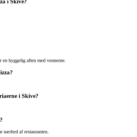
za i Skive?
er en hyggelig aften med vennerne.
pizza?
riaerne i Skive?
r?
ar nærhed af restauranten.