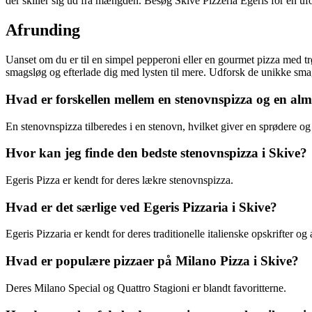
der skiller sig ud fra mængden. Besøg Skive Pizzeria Egeris for en ufo
Afrunding
Uanset om du er til en simpel pepperoni eller en gourmet pizza med trøf
smagsløg og efterlade dig med lysten til mere. Udforsk de unikke smag
Hvad er forskellen mellem en stenovnspizza og en alm
En stenovnspizza tilberedes i en stenovn, hvilket giver en sprødere og
Hvor kan jeg finde den bedste stenovnspizza i Skive?
Egeris Pizza er kendt for deres lækre stenovnspizza.
Hvad er det særlige ved Egeris Pizzaria i Skive?
Egeris Pizzaria er kendt for deres traditionelle italienske opskrifter og
Hvad er populære pizzaer på Milano Pizza i Skive?
Deres Milano Special og Quattro Stagioni er blandt favoritterne.