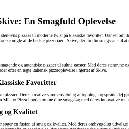
i Skive: En Smagfuld Oplevelse
ke stenovns pizzaer til moderne twist på klassiske favoritter. Uanset om du
ske nogle af de bedste pizzeriaer i Skive, der får din smagssans til at
lsmagende og autentiske pizzaer til sultne gæster. Med deres stenovne og 
er efter en ægte italiensk pizzaoplevelse i hjertet af Skive.
lassiske Favoritter
siske pizzaer. Deres kreative sammensætning af toppings og sprøde dej gø
 kan Milano Pizza imødekomme dine smagsløg med deres innovative men
g og Kvalitet
er søger en fusion af smag og kvalitet. Med deres omhyggeligt udvalgte 