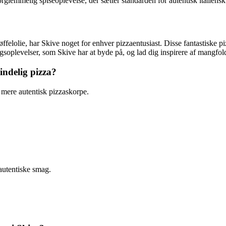
rglemmelig spiseoplevelse, der sætter standarden for autentisk italiens
felolie, har Skive noget for enhver pizzaentusiast. Disse fantastiske piz
soplevelser, som Skive har at byde på, og lad dig inspirere af mangfold
indelig pizza?
 mere autentisk pizzaskorpe.
 autentiske smag.