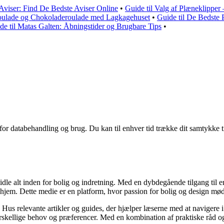
Aviser: Find De Bedste Aviser Online
•
Guide til Valg af Plæneklipper
ulade og Chokoladeroulade med Lagkagehuset
•
Guide til De Bedste P
de til Matas Galten: Åbningstider og Brugbare Tips
•
 for databehandling og brug. Du kan til enhver tid trække dit samtykke 
idle alt inden for bolig og indretning. Med en dybdegående tilgang til 
 hjem. Dette medie er en platform, hvor passion for bolig og design mø
 Hus relevante artikler og guides, der hjælper læserne med at navigere i
skellige behov og præferencer. Med en kombination af praktiske råd og æ