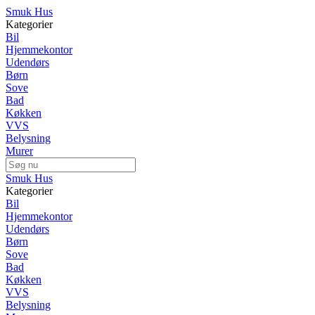
Smuk Hus
Kategorier
Bil
Hjemmekontor
Udendørs
Børn
Sove
Bad
Køkken
VVS
Belysning
Murer
Smuk Hus
Kategorier
Bil
Hjemmekontor
Udendørs
Børn
Sove
Bad
Køkken
VVS
Belysning