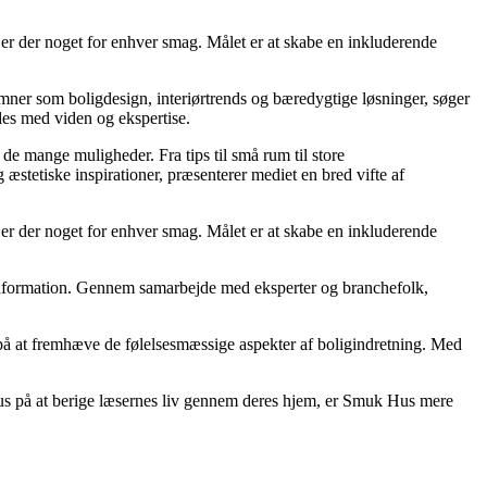
, er der noget for enhver smag. Målet er at skabe en inkluderende
emner som boligdesign, interiørtrends og bæredygtige løsninger, søger
des med viden og ekspertise.
 de mange muligheder. Fra tips til små rum til store
stetiske inspirationer, præsenterer mediet en bred vifte af
, er der noget for enhver smag. Målet er at skabe en inkluderende
ig information. Gennem samarbejde med eksperter og branchefolk,
t på at fremhæve de følelsesmæssige aspekter af boligindretning. Med
okus på at berige læsernes liv gennem deres hjem, er Smuk Hus mere