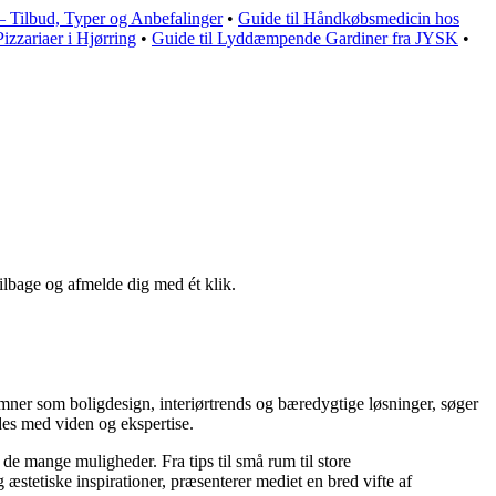
 – Tilbud, Typer og Anbefalinger
•
Guide til Håndkøbsmedicin hos
izzariaer i Hjørring
•
Guide til Lyddæmpende Gardiner fra JYSK
•
tilbage og afmelde dig med ét klik.
emner som boligdesign, interiørtrends og bæredygtige løsninger, søger
des med viden og ekspertise.
 de mange muligheder. Fra tips til små rum til store
stetiske inspirationer, præsenterer mediet en bred vifte af