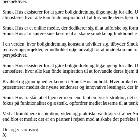
perspektiver.
Smuk Hus eksisterer for at gøre boligindretning tilgængelig for alle. 
atmosfære, hvor alle kan finde inspiration til at forvandle deres hjem til
Smuk Hus er et online medie, der dedikerer sig til at udforske og form
Smuk Hus at inspirere sine læsere til at skabe smukke og funktionelle
I en verden, hvor boligindretning konstant udvikler sig, tilbyder Smuk
renoveringsprojekter, er indholdet nøje udvalgt for at imødekomme for
perspektiver.
Smuk Hus eksisterer for at gøre boligindretning tilgængelig for alle. 
atmosfære, hvor alle kan finde inspiration til at forvandle deres hjem til
Kvalitet og grundighed er kernen i Smuk Hus indhold. Hver artikel er 
præsenterer mediet de nyeste tendenser og innovative løsninger, der f
Smuk Hus forstår, at et hjem er mere end blot en fysisk struktur; det 
fokus på funktionalitet og æstetik, opfordrer mediet læserne til at tæn
Ved at kombinere inspiration, viden og praktiske værktøjer stræber S
end blot et medie; det er en partner i rejsen mod at skabe det perfekte
Del og vis omsorg
X