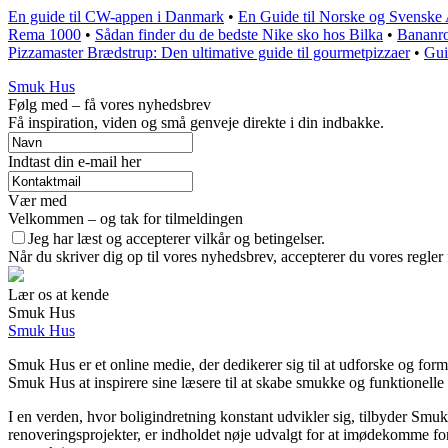
En guide til CW-appen i Danmark
•
En Guide til Norske og Svenske 
Rema 1000
•
Sådan finder du de bedste Nike sko hos Bilka
•
Bananro
Pizzamaster Brædstrup: Den ultimative guide til gourmetpizzaer
•
Gui
Smuk Hus
Følg med – få vores nyhedsbrev
Få inspiration, viden og små genveje direkte i din indbakke.
Indtast din e-mail her
Vær med
Velkommen – og tak for tilmeldingen
Jeg har læst og accepterer vilkår og betingelser.
Når du skriver dig op til vores nyhedsbrev, accepterer du vores regler
Lær os at kende
Smuk Hus
Smuk Hus
Smuk Hus er et online medie, der dedikerer sig til at udforske og form
Smuk Hus at inspirere sine læsere til at skabe smukke og funktionelle
I en verden, hvor boligindretning konstant udvikler sig, tilbyder Smuk
renoveringsprojekter, er indholdet nøje udvalgt for at imødekomme for