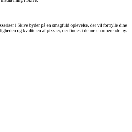
k madlavning i Skive.
zeriaer i Skive byder på en smagfuld oplevelse, der vil fortrylle dine
igheden og kvaliteten af pizzaer, der findes i denne charmerende by.