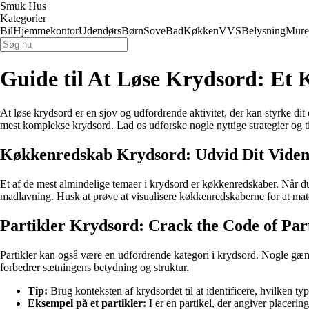
Smuk Hus
Kategorier
Bil
Hjemmekontor
Udendørs
Børn
Sove
Bad
Køkken
VVS
Belysning
Mure
Guide til At Løse Krydsord: Et 
At løse krydsord er en sjov og udfordrende aktivitet, der kan styrke d
mest komplekse krydsord. Lad os udforske nogle nyttige strategier og tip 
Køkkenredskab Krydsord: Udvid Dit Vide
Et af de mest almindelige temaer i krydsord er køkkenredskaber. Når du
madlavning. Husk at prøve at visualisere køkkenredskaberne for at mat
Partikler Krydsord: Crack the Code of Part
Partikler kan også være en udfordrende kategori i krydsord. Nogle gængs
forbedrer sætningens betydning og struktur.
Tip:
Brug konteksten af krydsordet til at identificere, hvilken typ
Eksempel på et partikler:
I er en partikel, der angiver placerin