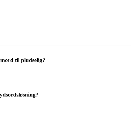
ord til pludselig?
rydsordsløsning?