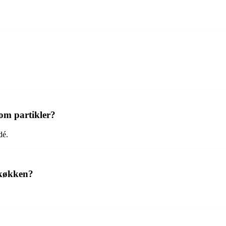
om partikler?
dé.
 køkken?