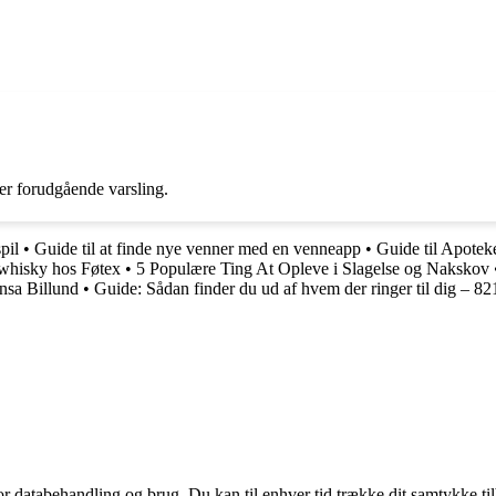
ler forudgående varsling.
pil
•
Guide til at finde nye venner med en venneapp
•
Guide til Apotek
å whisky hos Føtex
•
5 Populære Ting At Opleve i Slagelse og Nakskov
nsa Billund
•
Guide: Sådan finder du ud af hvem der ringer til dig – 8
for databehandling og brug. Du kan til enhver tid trække dit samtykke ti