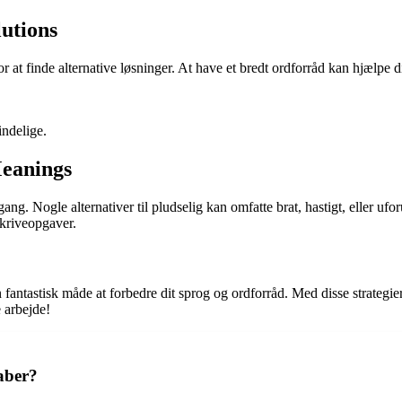
utions
 at finde alternative løsninger. At have et bredt ordforråd kan hjælpe 
ndelige.
eanings
gang. Nogle alternativer til pludselig kan omfatte brat, hastigt, eller 
skriveopgaver.
antastisk måde at forbedre dit sprog og ordforråd. Med disse strategie
e arbejde!
aber?