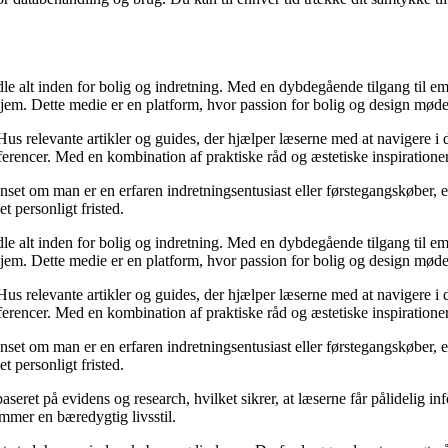
dle alt inden for bolig og indretning. Med en dybdegående tilgang til e
hjem. Dette medie er en platform, hvor passion for bolig og design mød
us relevante artikler og guides, der hjælper læserne med at navigere i d
rencer. Med en kombination af praktiske råd og æstetiske inspirationer,
anset om man er en erfaren indretningsentusiast eller førstegangskøber, 
et personligt fristed.
dle alt inden for bolig og indretning. Med en dybdegående tilgang til e
hjem. Dette medie er en platform, hvor passion for bolig og design mød
us relevante artikler og guides, der hjælper læserne med at navigere i d
rencer. Med en kombination af praktiske råd og æstetiske inspirationer,
anset om man er en erfaren indretningsentusiast eller førstegangskøber, 
et personligt fristed.
aseret på evidens og research, hvilket sikrer, at læserne får pålidelig
mmer en bæredygtig livsstil.