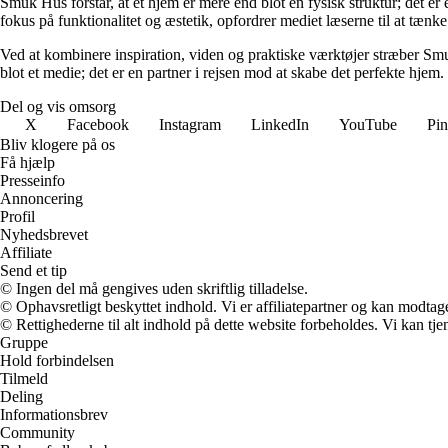
Smuk Hus forstår, at et hjem er mere end blot en fysisk struktur; det e
fokus på funktionalitet og æstetik, opfordrer mediet læserne til at tænk
Ved at kombinere inspiration, viden og praktiske værktøjer stræber Sm
blot et medie; det er en partner i rejsen mod at skabe det perfekte hjem.
Del og vis omsorg
X
Facebook
Instagram
LinkedIn
YouTube
Pin
Bliv klogere på os
Få hjælp
Presseinfo
Annoncering
Profil
Nyhedsbrevet
Affiliate
Send et tip
© Ingen del må gengives uden skriftlig tilladelse.
© Ophavsretligt beskyttet indhold. Vi er affiliatepartner og kan modtag
© Rettighederne til alt indhold på dette website forbeholdes. Vi kan t
Gruppe
Hold forbindelsen
Tilmeld
Deling
Informationsbrev
Community