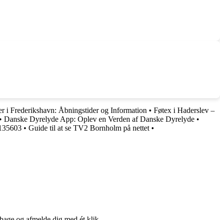
er i Frederikshavn: Åbningstider og Information
•
Føtex i Haderslev –
•
Danske Dyrelyde App: Oplev en Verden af Danske Dyrelyde
•
2135603
•
Guide til at se TV2 Bornholm på nettet
•
lbage og afmelde dig med ét klik.