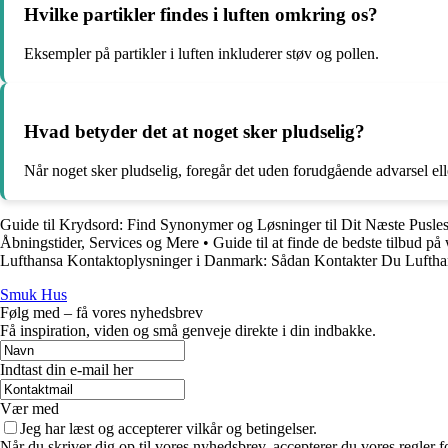
Hvilke partikler findes i luften omkring os?
Eksempler på partikler i luften inkluderer støv og pollen.
Hvad betyder det at noget sker pludselig?
Når noget sker pludselig, foregår det uden forudgående advarsel el
Guide til Krydsord: Find Synonymer og Løsninger til Dit Næste Pusles
Åbningstider, Services og Mere
•
Guide til at finde de bedste tilbud p
Lufthansa Kontaktoplysninger i Danmark: Sådan Kontakter Du Luftha
Smuk Hus
Følg med – få vores nyhedsbrev
Få inspiration, viden og små genveje direkte i din indbakke.
Indtast din e-mail her
Vær med
Jeg har læst og accepterer vilkår og betingelser.
Når du skriver dig op til vores nyhedsbrev, accepterer du vores regler 