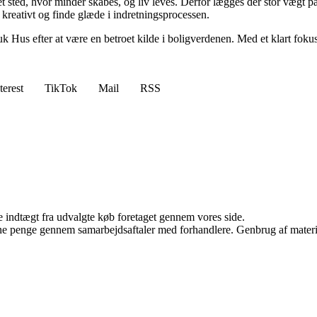
r et sted, hvor minder skabes, og liv leves. Derfor lægges der stor vægt
e kreativt og finde glæde i indretningsprocessen.
uk Hus efter at være en betroet kilde i boligverdenen. Med et klart fo
terest
TikTok
Mail
RSS
e indtægt fra udvalgte køb foretaget gennem vores side.
jene penge gennem samarbejdsaftaler med forhandlere. Genbrug af materi