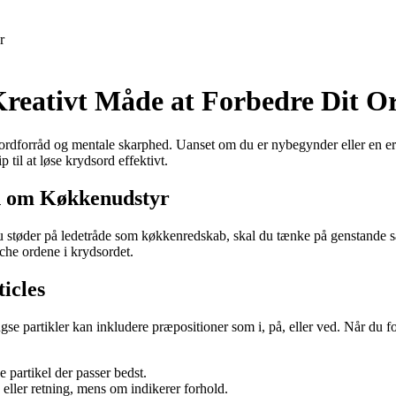
r
Kreativt Måde at Forbedre Dit O
it ordforråd og mentale skarphed. Uanset om du er nybegynder eller en e
til at løse krydsord effektivt.
n om Køkkenudstyr
 støder på ledetråde som køkkenredskab, skal du tænke på genstande sås
che ordene i krydsordet.
icles
e partikler kan inkludere præpositioner som i, på, eller ved. Når du for
e partikel der passer bedst.
g eller retning, mens om indikerer forhold.