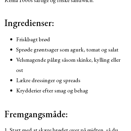
Rema 1000s saftige og friske sandwich.
Ingredienser:
Friskbagt brød
Sprøde grøntsager som agurk, tomat og salat
Velsmagende pålæg såsom skinke, kylling eller
ost
Lækre dressinger og spreads
Krydderier efter smag og behag
Fremgangsmåde:
1. Start med at skære brødet over på midten, så du