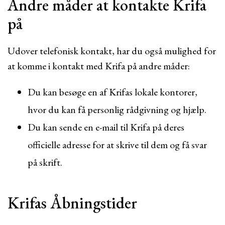
Andre måder at kontakte Krifa
på
Udover telefonisk kontakt, har du også mulighed for
at komme i kontakt med Krifa på andre måder:
Du kan besøge en af Krifas lokale kontorer,
hvor du kan få personlig rådgivning og hjælp.
Du kan sende en e-mail til Krifa på deres
officielle adresse for at skrive til dem og få svar
på skrift.
Krifas Åbningstider