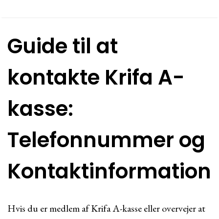
Guide til at
kontakte Krifa A-
kasse:
Telefonnummer og
Kontaktinformation
Hvis du er medlem af Krifa A-kasse eller overvejer at