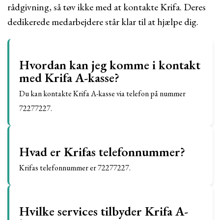
rådgivning, så tøv ikke med at kontakte Krifa. Deres
dedikerede medarbejdere står klar til at hjælpe dig.
Hvordan kan jeg komme i kontakt
med Krifa A-kasse?
Du kan kontakte Krifa A-kasse via telefon på nummer
72277227.
Hvad er Krifas telefonnummer?
Krifas telefonnummer er 72277227.
Hvilke services tilbyder Krifa A-