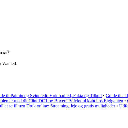
nna?
r Wanted.
de til Palmin og Svinefedt: Holdbarhed, Fakta og Tilbud
•
Guide til at
roblemer med dit Clint DC1 og Boxer TV Modul købt hos Elgiganten
•
til at se filmen Druk online: Streaming, leje og gratis muligheder
•
Udfo