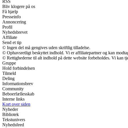
RSS
Bliv klogere på os
Få hjælp
Presseinfo
Annoncering
Profil
Nyhedsbrevet
Affiliate
Send et tip
© Ingen del må gengives uden skriftlig tilladelse.
© Ophavsretligt beskyttet indhold. Vi er affiliatepartner og kan modt
© Rettighederne til alt indhold på dette website forbeholdes. Vi kan 
Gruppe
Hold forbindelsen
Tilmeld
Deling
Informationsbrev
Community
Beboerfællesskab
Interne links
Kort over siden
Nyheder
Bibliotek
Tekstunivers
Nyhedsfeed