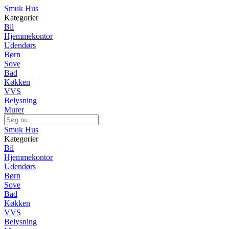
Smuk Hus
Kategorier
Bil
Hjemmekontor
Udendørs
Børn
Sove
Bad
Køkken
VVS
Belysning
Murer
Smuk Hus
Kategorier
Bil
Hjemmekontor
Udendørs
Børn
Sove
Bad
Køkken
VVS
Belysning