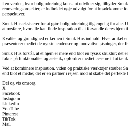
I en verden, hvor boligindretning konstant udvikler sig, tilbyder Smuk
renoveringsprojekter, er indholdet nøje udvalgt for at imødekomme for
perspektiver.
Smuk Hus eksisterer for at gøre boligindretning tilgængelig for alle. 
atmosfære, hvor alle kan finde inspiration til at forvandle deres hjem til
Kvalitet og grundighed er kernen i Smuk Hus indhold. Hver artikel er 
præsenterer mediet de nyeste tendenser og innovative løsninger, der f
Smuk Hus forstår, at et hjem er mere end blot en fysisk struktur; det 
fokus på funktionalitet og æstetik, opfordrer mediet læserne til at tæn
Ved at kombinere inspiration, viden og praktiske værktøjer stræber S
end blot et medie; det er en partner i rejsen mod at skabe det perfekte
Del og vis omsorg
X
Facebook
Instagram
LinkedIn
YouTube
Pinterest
TikTok
Mail