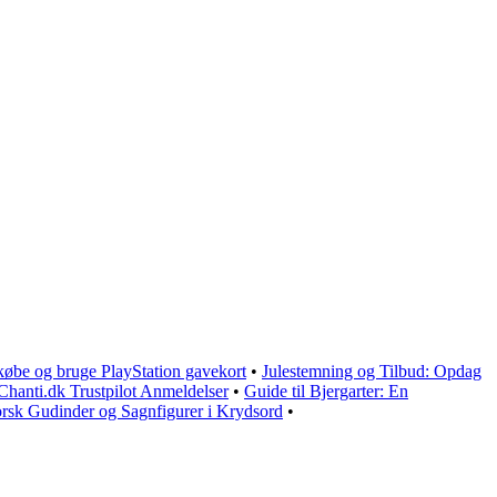
 købe og bruge PlayStation gavekort
•
Julestemning og Tilbud: Opdag
Chanti.dk Trustpilot Anmeldelser
•
Guide til Bjergarter: En
rsk Gudinder og Sagnfigurer i Krydsord
•