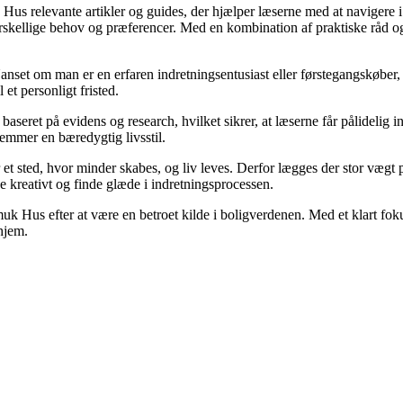
 Hus relevante artikler og guides, der hjælper læserne med at navigere i
skellige behov og præferencer. Med en kombination af praktiske råd og æ
Uanset om man er en erfaren indretningsentusiast eller førstegangskøber
 et personligt fristed.
baseret på evidens og research, hvilket sikrer, at læserne får pålidel
remmer en bæredygtig livsstil.
er et sted, hvor minder skabes, og liv leves. Derfor lægges der stor væg
ke kreativt og finde glæde i indretningsprocessen.
muk Hus efter at være en betroet kilde i boligverdenen. Med et klart f
 hjem.