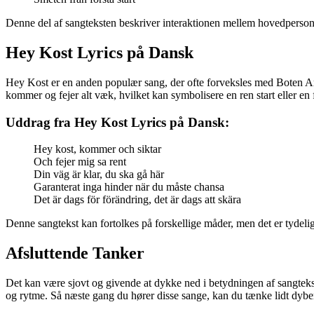
Denne del af sangteksten beskriver interaktionen mellem hovedpersone
Hey Kost Lyrics på Dansk
Hey Kost er en anden populær sang, der ofte forveksles med Boten An
kommer og fejer alt væk, hvilket kan symbolisere en ren start eller en 
Uddrag fra Hey Kost Lyrics på Dansk:
Hey kost, kommer och siktar
Och fejer mig sa rent
Din väg är klar, du ska gå här
Garanterat inga hinder när du måste chansa
Det är dags för förändring, det är dags att skära
Denne sangtekst kan fortolkes på forskellige måder, men det er tydelig
Afsluttende Tanker
Det kan være sjovt og givende at dykke ned i betydningen af sangteks
og rytme. Så næste gang du hører disse sange, kan du tænke lidt dybe