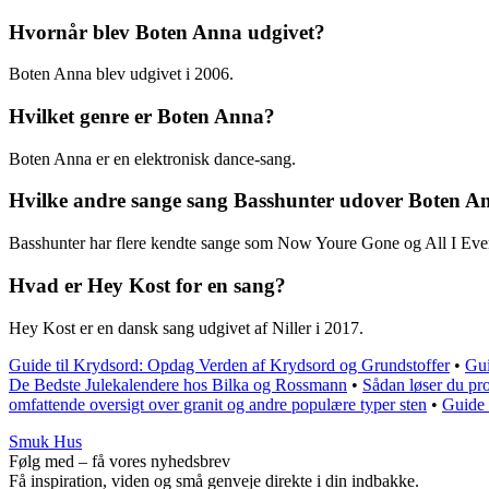
Hvornår blev Boten Anna udgivet?
Boten Anna blev udgivet i 2006.
Hvilket genre er Boten Anna?
Boten Anna er en elektronisk dance-sang.
Hvilke andre sange sang Basshunter udover Boten A
Basshunter har flere kendte sange som Now Youre Gone og All I Eve
Hvad er Hey Kost for en sang?
Hey Kost er en dansk sang udgivet af Niller i 2017.
Guide til Krydsord: Opdag Verden af Krydsord og Grundstoffer
•
Gui
De Bedste Julekalendere hos Bilka og Rossmann
•
Sådan løser du p
omfattende oversigt over granit og andre populære typer sten
•
Guide 
Smuk Hus
Følg med – få vores nyhedsbrev
Få inspiration, viden og små genveje direkte i din indbakke.