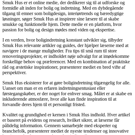
Smuk Hus er et online medie, der dedikerer sig til at udforske og
formidle alt inden for bolig og indretning. Med en dybdegående
tilgang til emner som boligdesign, interiørtrends og bæredygtige
løsninger, søger Smuk Hus at inspirere sine læsere til at skabe
smukke og funktionelle hjem. Dette medie er en platform, hvor
passion for bolig og design mødes med viden og ekspertise.
I en verden, hvor boligindretning konstant udvikler sig, tilbyder
Smuk Hus relevante artikler og guides, der hjælper læserne med at
navigere i de mange muligheder. Fra tips til små rum til store
renoveringsprojekter, er indholdet nøje udvalgt for at imødekomme
forskellige behov og præferencer. Med en kombination af praktiske
råd og æstetiske inspirationer, præsenterer mediet en bred vifte af
perspektiver.
Smuk Hus eksisterer for at gøre boligindretning tilgængelig for alle.
Uanset om man er en erfaren indretningsentusiast eller
førstegangskøber, er der noget for enhver smag. Målet er at skabe en
inkluderende atmosfære, hvor alle kan finde inspiration til at
forvandle deres hjem til et personligt fristed.
Kvalitet og grundighed er kernen i Smuk Hus indhold. Hver artikel
er baseret på evidens og research, hvilket sikrer, at læserne får
pålidelig information. Gennem samarbejde med eksperter og
branchefolk, præsenterer mediet de nyeste tendenser og innovative