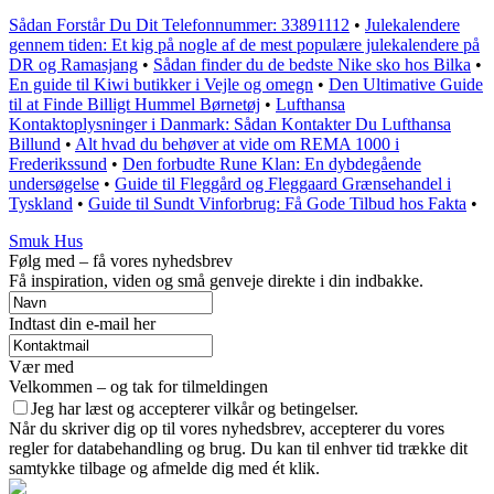
Sådan Forstår Du Dit Telefonnummer: 33891112
•
Julekalendere
gennem tiden: Et kig på nogle af de mest populære julekalendere på
DR og Ramasjang
•
Sådan finder du de bedste Nike sko hos Bilka
•
En guide til Kiwi butikker i Vejle og omegn
•
Den Ultimative Guide
til at Finde Billigt Hummel Børnetøj
•
Lufthansa
Kontaktoplysninger i Danmark: Sådan Kontakter Du Lufthansa
Billund
•
Alt hvad du behøver at vide om REMA 1000 i
Frederikssund
•
Den forbudte Rune Klan: En dybdegående
undersøgelse
•
Guide til Fleggård og Fleggaard Grænsehandel i
Tyskland
•
Guide til Sundt Vinforbrug: Få Gode Tilbud hos Fakta
•
Smuk Hus
Følg med – få vores nyhedsbrev
Få inspiration, viden og små genveje direkte i din indbakke.
Indtast din e-mail her
Vær med
Velkommen – og tak for tilmeldingen
Jeg har læst og accepterer vilkår og betingelser.
Når du skriver dig op til vores nyhedsbrev, accepterer du vores
regler for databehandling og brug. Du kan til enhver tid trække dit
samtykke tilbage og afmelde dig med ét klik.