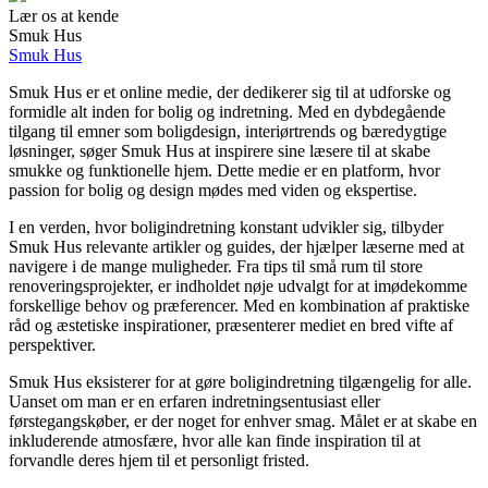
Lær os at kende
Smuk Hus
Smuk Hus
Smuk Hus er et online medie, der dedikerer sig til at udforske og
formidle alt inden for bolig og indretning. Med en dybdegående
tilgang til emner som boligdesign, interiørtrends og bæredygtige
løsninger, søger Smuk Hus at inspirere sine læsere til at skabe
smukke og funktionelle hjem. Dette medie er en platform, hvor
passion for bolig og design mødes med viden og ekspertise.
I en verden, hvor boligindretning konstant udvikler sig, tilbyder
Smuk Hus relevante artikler og guides, der hjælper læserne med at
navigere i de mange muligheder. Fra tips til små rum til store
renoveringsprojekter, er indholdet nøje udvalgt for at imødekomme
forskellige behov og præferencer. Med en kombination af praktiske
råd og æstetiske inspirationer, præsenterer mediet en bred vifte af
perspektiver.
Smuk Hus eksisterer for at gøre boligindretning tilgængelig for alle.
Uanset om man er en erfaren indretningsentusiast eller
førstegangskøber, er der noget for enhver smag. Målet er at skabe en
inkluderende atmosfære, hvor alle kan finde inspiration til at
forvandle deres hjem til et personligt fristed.