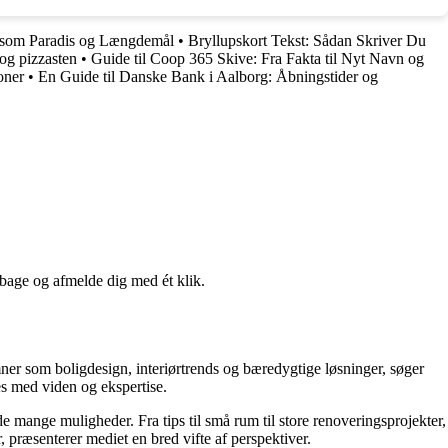
 som Paradis og Længdemål
•
Bryllupskort Tekst: Sådan Skriver Du
 og pizzasten
•
Guide til Coop 365 Skive: Fra Fakta til Nyt Navn og
oner
•
En Guide til Danske Bank i Aalborg: Åbningstider og
lbage og afmelde dig med ét klik.
mner som boligdesign, interiørtrends og bæredygtige løsninger, søger
es med viden og ekspertise.
e mange muligheder. Fra tips til små rum til store renoveringsprojekter,
 præsenterer mediet en bred vifte af perspektiver.