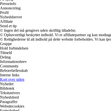
Presseinfo
Annoncering
Profil
Nyhedsbrevet
Affiliate
Send et tip
© Ingen del må gengives uden skriftlig tilladelse.
© Ophavsretligt beskyttet indhold. Vi er affiliatepartner og kan modtag
© Rettighederne til alt indhold på dette website forbeholdes. Vi kan t
Gruppe
Hold forbindelsen
Tilmeld
Deling
Informationsbrev
Community
Beboerfællesskab
Interne links
Kort over siden
Nyheder
Bibliotek
Tekstunivers
Nyhedsfeed
Paragraffer
Websitecookies
Fortrolighed