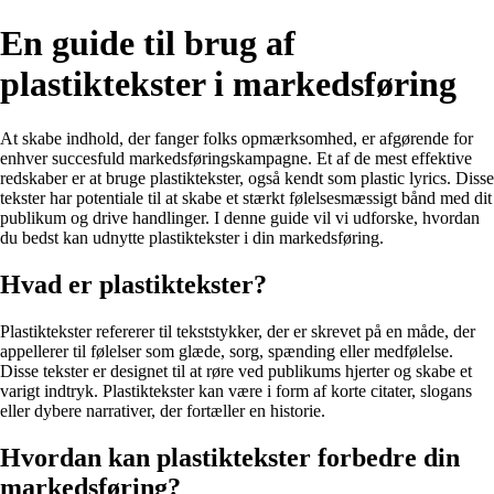
En guide til brug af
plastiktekster i markedsføring
At skabe indhold, der fanger folks opmærksomhed, er afgørende for
enhver succesfuld markedsføringskampagne. Et af de mest effektive
redskaber er at bruge plastiktekster, også kendt som plastic lyrics. Disse
tekster har potentiale til at skabe et stærkt følelsesmæssigt bånd med dit
publikum og drive handlinger. I denne guide vil vi udforske, hvordan
du bedst kan udnytte plastiktekster i din markedsføring.
Hvad er plastiktekster?
Plastiktekster refererer til tekststykker, der er skrevet på en måde, der
appellerer til følelser som glæde, sorg, spænding eller medfølelse.
Disse tekster er designet til at røre ved publikums hjerter og skabe et
varigt indtryk. Plastiktekster kan være i form af korte citater, slogans
eller dybere narrativer, der fortæller en historie.
Hvordan kan plastiktekster forbedre din
markedsføring?