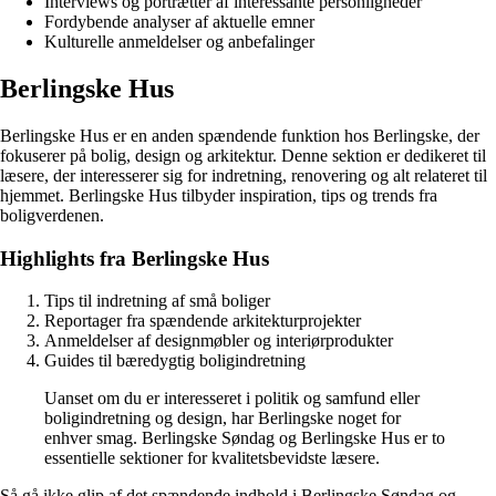
Interviews og portrætter af interessante personligheder
Fordybende analyser af aktuelle emner
Kulturelle anmeldelser og anbefalinger
Berlingske Hus
Berlingske Hus er en anden spændende funktion hos Berlingske, der
fokuserer på bolig, design og arkitektur. Denne sektion er dedikeret til
læsere, der interesserer sig for indretning, renovering og alt relateret til
hjemmet. Berlingske Hus tilbyder inspiration, tips og trends fra
boligverdenen.
Highlights fra Berlingske Hus
Tips til indretning af små boliger
Reportager fra spændende arkitekturprojekter
Anmeldelser af designmøbler og interiørprodukter
Guides til bæredygtig boligindretning
Uanset om du er interesseret i politik og samfund eller
boligindretning og design, har Berlingske noget for
enhver smag. Berlingske Søndag og Berlingske Hus er to
essentielle sektioner for kvalitetsbevidste læsere.
Så gå ikke glip af det spændende indhold i Berlingske Søndag og