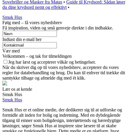
Sovebriller og Masker fra Matas
•
Guide til Krydsord: Sådan løser
du dine krydsord nemt og effektivt
•
Smuk Hus
Følg med – få vores nyhedsbrev
Få inspiration, viden og små genveje direkte i din indbakke.
Indtast din e-mail her
Vær med
Velkommen – og tak for tilmeldingen
Jeg har læst og accepterer vilkår og betingelser.
Når du skriver dig op til vores nyhedsbrev, accepterer du vores
regler for databehandling og brug. Du kan til enhver tid trække dit
samtykke tilbage og afmelde dig med ét klik.
Lær os at kende
Smuk Hus
Smuk Hus
Smuk Hus er et online medie, der dedikerer sig til at udforske og
formidle alt inden for bolig og indretning. Med en dybdegående
tilgang til emner som boligdesign, interiørtrends og bæredygtige
løsninger, søger Smuk Hus at inspirere sine læsere til at skabe
smukke og funktionelle hjem. Dette medie er en platform, hvor