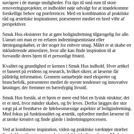
navigere i de mange muligheder. Fra tips til små rum til store
renoveringsprojekter, er indholdet nøje udvalgt for at imødekomme
forskellige behov og præferencer. Med en kombination af praktiske
råd og æstetiske inspirationer, præsenterer mediet en bred vifte af
perspektiver.
Smuk Hus eksisterer for at gøre boligindretning tilgængelig for alle.
Uanset om man er en erfaren indretningsentusiast eller
førstegangskøber, er der noget for enhver smag. Målet er at skabe en
inkluderende atmosfære, hvor alle kan finde inspiration til at
forvandle deres hjem til et personligt fristed.
Kvalitet og grundighed er kernen i Smuk Hus indhold. Hver artikel
er baseret på evidens og research, hvilket sikrer, at læserne får
pålidelig information. Gennem samarbejde med eksperter og
branchefolk, præsenterer mediet de nyeste tendenser og innovative
løsninger, der fremmer en bæredygtig livsstil.
Smuk Hus forstår, at et hjem er mere end blot en fysisk struktur; det
er et sted, hvor minder skabes, og liv leves. Derfor lægges der stor
vægt på at fremhæve de følelsesmæssige aspekter af boligindretning.
Med fokus på funktionalitet og æstetik, opfordrer mediet læserne til
at tænke kreativt og finde glæde i indretningsprocessen.
Ved at kombinere inspiration, viden og praktiske værktøjer stræber