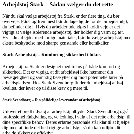
Arbejdstøj Stark – Sådan vælger du det rette
Når du skal vælge arbejdstøj fra Stark, er der flere ting, du bør
overveje. Først og fremmest bør du tage højde for det arbejdsmiljø,
du befinder dig i. Hvis du arbejder udendørs i koldt vejr, er det
vigtigt at vælge isolerende arbejdstøj, der holder dig varm og tør.
Hvis du arbejder med farlige materialer, bør du vælge arbejdstøj med
ekstra beskyttelse mod skarpe genstande eller kemikalier.
Stark Arbejdstøj – Komfort og sikkerhed i fokus
Arbejdstøj fra Stark er designet med fokus på både komfort og
sikkerhed. Det er vigtigt, at dit arbejdstøj ikke hæmmer din
bevægelighed og samtidig beskytter dig mod potentielle farer på
arbejdspladsen. Hos Stark Svendborg finder du arbejdstøj af høj
kvalitet, der lever op til disse krav og mere til.
Stark Svendborg – Din pålidelige leverandør af arbejdstøj
Udover et bredt udvalg af arbejdstøj tilbyder Stark Svendborg også
professionel rådgivning og vejledning i valg af det rette arbejdstøj til
dine specifikke behov. Deres erfarne personale står klar til at hjælpe
dig med at finde det helt rigtige arbejdstøj, så du kan udføre dit
arbejde sikkert og effektivt.