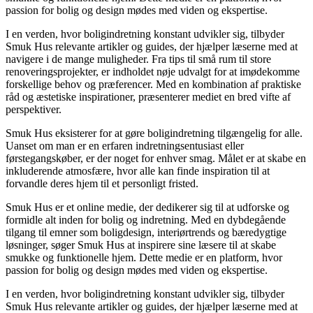
passion for bolig og design mødes med viden og ekspertise.
I en verden, hvor boligindretning konstant udvikler sig, tilbyder
Smuk Hus relevante artikler og guides, der hjælper læserne med at
navigere i de mange muligheder. Fra tips til små rum til store
renoveringsprojekter, er indholdet nøje udvalgt for at imødekomme
forskellige behov og præferencer. Med en kombination af praktiske
råd og æstetiske inspirationer, præsenterer mediet en bred vifte af
perspektiver.
Smuk Hus eksisterer for at gøre boligindretning tilgængelig for alle.
Uanset om man er en erfaren indretningsentusiast eller
førstegangskøber, er der noget for enhver smag. Målet er at skabe en
inkluderende atmosfære, hvor alle kan finde inspiration til at
forvandle deres hjem til et personligt fristed.
Smuk Hus er et online medie, der dedikerer sig til at udforske og
formidle alt inden for bolig og indretning. Med en dybdegående
tilgang til emner som boligdesign, interiørtrends og bæredygtige
løsninger, søger Smuk Hus at inspirere sine læsere til at skabe
smukke og funktionelle hjem. Dette medie er en platform, hvor
passion for bolig og design mødes med viden og ekspertise.
I en verden, hvor boligindretning konstant udvikler sig, tilbyder
Smuk Hus relevante artikler og guides, der hjælper læserne med at