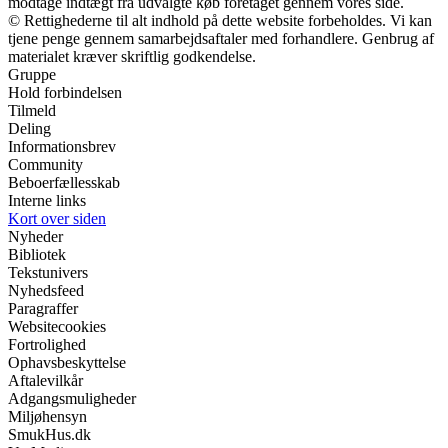
modtage indtægt fra udvalgte køb foretaget gennem vores side.
© Rettighederne til alt indhold på dette website forbeholdes. Vi kan
tjene penge gennem samarbejdsaftaler med forhandlere. Genbrug af
materialet kræver skriftlig godkendelse.
Gruppe
Hold forbindelsen
Tilmeld
Deling
Informationsbrev
Community
Beboerfællesskab
Interne links
Kort over siden
Nyheder
Bibliotek
Tekstunivers
Nyhedsfeed
Paragraffer
Websitecookies
Fortrolighed
Ophavsbeskyttelse
Aftalevilkår
Adgangsmuligheder
Miljøhensyn
SmukHus.dk