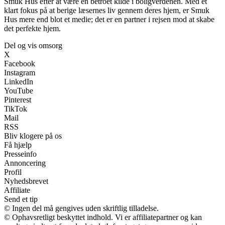
Smuk Hus efter at være en betroet kilde i boligverdenen. Med et
klart fokus på at berige læsernes liv gennem deres hjem, er Smuk
Hus mere end blot et medie; det er en partner i rejsen mod at skabe
det perfekte hjem.
Del og vis omsorg
X
Facebook
Instagram
LinkedIn
YouTube
Pinterest
TikTok
Mail
RSS
Bliv klogere på os
Få hjælp
Presseinfo
Annoncering
Profil
Nyhedsbrevet
Affiliate
Send et tip
© Ingen del må gengives uden skriftlig tilladelse.
© Ophavsretligt beskyttet indhold. Vi er affiliatepartner og kan