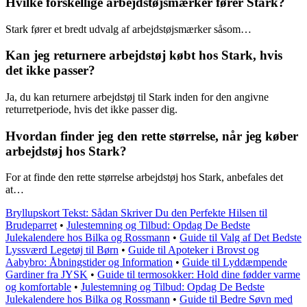
Hvilke forskellige arbejdstøjsmærker fører Stark?
Stark fører et bredt udvalg af arbejdstøjsmærker såsom…
Kan jeg returnere arbejdstøj købt hos Stark, hvis
det ikke passer?
Ja, du kan returnere arbejdstøj til Stark inden for den angivne
returretperiode, hvis det ikke passer dig.
Hvordan finder jeg den rette størrelse, når jeg køber
arbejdstøj hos Stark?
For at finde den rette størrelse arbejdstøj hos Stark, anbefales det
at…
Bryllupskort Tekst: Sådan Skriver Du den Perfekte Hilsen til
Brudeparret
•
Julestemning og Tilbud: Opdag De Bedste
Julekalendere hos Bilka og Rossmann
•
Guide til Valg af Det Bedste
Lyssværd Legetøj til Børn
•
Guide til Apoteker i Brovst og
Aabybro: Åbningstider og Information
•
Guide til Lyddæmpende
Gardiner fra JYSK
•
Guide til termosokker: Hold dine fødder varme
og komfortable
•
Julestemning og Tilbud: Opdag De Bedste
Julekalendere hos Bilka og Rossmann
•
Guide til Bedre Søvn med