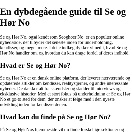
En dybdegående guide til Se og
Hør No
Se og Hør No, også kendt som Seoghoer No, er en populær online
nyhedsside, der tilbyder det seneste inden for underholdning,
kendisser, og meget mere. I dette indlæg dykker vi ned i, hvad Se og
Hør No handler om, og hvordan du kan drage fordel af deres indhold.
Hvad er Se og Hør No?
Se og Hør No er en dansk online platform, der leverer nærværende og
opdaterede artikler om kendisser, realitystjerner, og andre interessante
nyheder. De dækker alt fra skændsler og sladder til interviews og
eksklusive historier. Med et stort fokus på underholdning er Se og Hør
No et go-to sted for dem, der ønsker at følge med i den nyeste
udvikling inden for kendisverdenen.
Hvad kan du finde på Se og Hør No?
På Se og Hør Nos hjemmeside vil du finde forskellige sektioner og