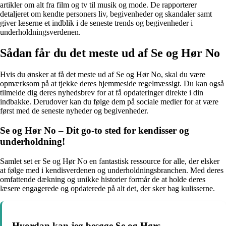
artikler om alt fra film og tv til musik og mode. De rapporterer
detaljeret om kendte personers liv, begivenheder og skandaler samt
giver læserne et indblik i de seneste trends og begivenheder i
underholdningsverdenen.
Sådan får du det meste ud af Se og Hør No
Hvis du ønsker at få det meste ud af Se og Hør No, skal du være
opmærksom på at tjekke deres hjemmeside regelmæssigt. Du kan også
tilmelde dig deres nyhedsbrev for at få opdateringer direkte i din
indbakke. Derudover kan du følge dem på sociale medier for at være
først med de seneste nyheder og begivenheder.
Se og Hør No – Dit go-to sted for kendisser og
underholdning!
Samlet set er Se og Hør No en fantastisk ressource for alle, der elsker
at følge med i kendisverdenen og underholdningsbranchen. Med deres
omfattende dækning og unikke historier formår de at holde deres
læsere engagerede og opdaterede på alt det, der sker bag kulisserne.
Hvordan kan jeg besøge Se og Hørs