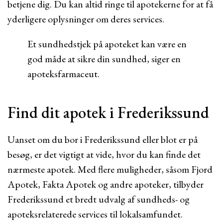
betjene dig. Du kan altid ringe til apotekerne for at få
yderligere oplysninger om deres services.
Et sundhedstjek på apoteket kan være en
god måde at sikre din sundhed, siger en
apoteksfarmaceut.
Find dit apotek i Frederikssund
Uanset om du bor i Frederikssund eller blot er på
besøg, er det vigtigt at vide, hvor du kan finde det
nærmeste apotek. Med flere muligheder, såsom Fjord
Apotek, Fakta Apotek og andre apoteker, tilbyder
Frederikssund et bredt udvalg af sundheds- og
apoteksrelaterede services til lokalsamfundet.