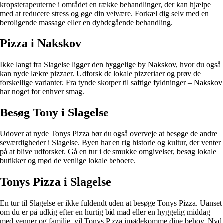
kropsterapeuterne i området en række behandlinger, der kan hjælpe
med at reducere stress og øge din velvære. Forkæl dig selv med en
beroligende massage eller en dybdegående behandling.
Pizza i Nakskov
Ikke langt fra Slagelse ligger den hyggelige by Nakskov, hvor du også
kan nyde lækre pizzaer. Udforsk de lokale pizzeriaer og prøv de
forskellige varianter. Fra tynde skorper til saftige fyldninger – Nakskov
har noget for enhver smag.
Besøg Tony i Slagelse
Udover at nyde Tonys Pizza bør du også overveje at besøge de andre
seværdigheder i Slagelse. Byen har en rig historie og kultur, der venter
på at blive udforsket. Gå en tur i de smukke omgivelser, besøg lokale
butikker og mød de venlige lokale beboere.
Tonys Pizza i Slagelse
En tur til Slagelse er ikke fuldendt uden at besøge Tonys Pizza. Uanset
om du er på udkig efter en hurtig bid mad eller en hyggelig middag
med venner og familie, vil Tonys Pizza imødekomme dine behov. Nyd